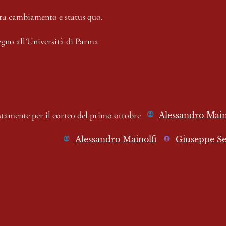
tra cambiamento e status quo.
egno all’Università di Parma 
stamente per il corteo del primo ottobre
Alessandro Main
Alessandro Mainolfi
Giuseppe Se
Aimi scommette sugli hub: i giovani rischiano di perderci tutto”
l chiostro di lettere 