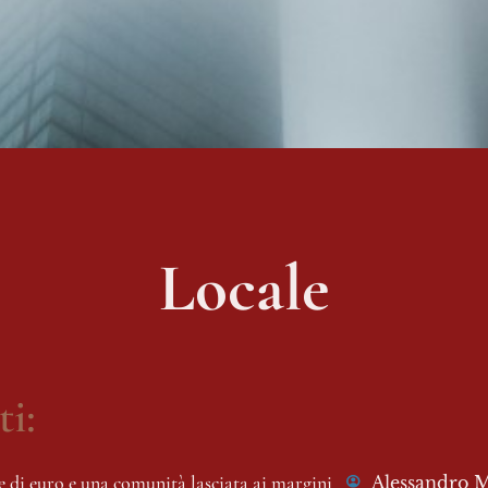
Locale
i:
e di euro e una comunità lasciata ai margini
Alessandro M