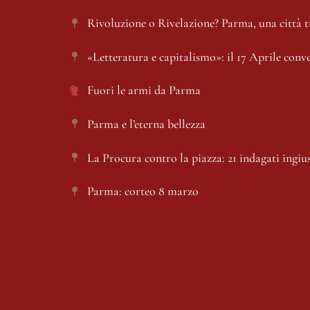
Rivoluzione o Rivelazione? Parma, una città 
«Letteratura e capitalismo»: il 17 Aprile conv
Fuori le armi da Parma 
Parma e l’eterna bellezza
La Procura contro la piazza: 21 indagati ingiu
Parma: corteo 8 marzo
Risposta di Beatrice Aimi al nostro articolo 
“
«Azione Universitaria», rissa sfiorata e caos ne
Il festival (degli orrori) di Open