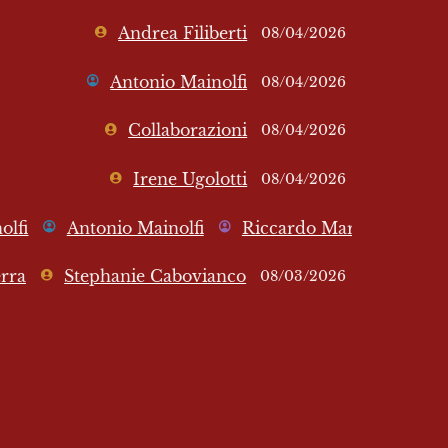
Andrea Filiberti
08/04/2026
Antonio Mainolfi
08/04/2026
Collaborazioni
08/04/2026
Irene Ugolotti
08/04/2026
olfi
Antonio Mainolfi
Riccardo Maradini
13/0
rra
Stephanie Cabovianco
08/03/2026
Alessandro Mainolfi
Antonio Mainolfi
Gius
Antonio Mainolfi
07/10/2025
Riccardo Maradini
20/09/2025