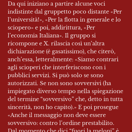
Da qui iniziano a partire alcune voci 
indistinte dal gruppetto poco distante «Per 
l’università!», «Per la flotta in generale e lo 
sciopero» e poi, addirittura, «Per 
l’economia Italiana». Il gruppo si 
ricompone e X. rilascia così un’altra 
dichiarazione (è gasatissimo), che citerò, 
anch’essa, letteralmente: «Siamo contrari 
agli scioperi che interferiscono con i 
pubblici servizi. Si può solo se sono 
autorizzati. Se non sono sovversivi (ha 
impiegato diverso tempo nella spiegazione 
del termine “sovversivo” che, detto in tutta 
sincerità, non ho capito).» E poi prosegue 
«Anche il messaggio non deve essere 
sovversivo: contro l’ordine prestabilito. 
Dal momento che dici “fuori la meloni” è 