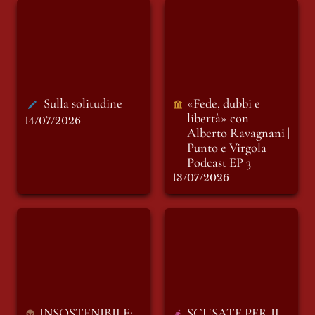
Sulla solitudine
«Fede, dubbi e
libertà» con Alberto
Ravagnani | Punto e
Virgola Podcast EP 3
Sulla solitudine
«Fede, dubbi e 
libertà» con 
14/07/2026
Alberto Ravagnani | 
Punto e Virgola 
Podcast EP 3
13/07/2026
INSOSTENIBILE:
SCUSATE PER IL
racconto di
RITARDO!
domenica 28
Giugno. LE
MONTAGNE
INVISIBILI.
INSOSTENIBILE: 
SCUSATE PER IL 