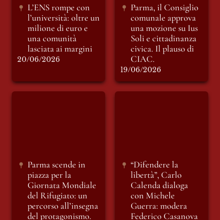
L’ENS rompe con 
Parma, il Consiglio 
l’università: oltre un 
comunale approva 
milione di euro e 
una mozione su 
Ius 
una comunità 
Soli 
e cittadinanza 
lasciata ai margini
civica. Il plauso di 
CIAC.
20/06/2026
19/06/2026
Parma scende in
“Difendere la
piazza per la
libertà”, Carlo
Giornata Mondiale
Calenda dialoga con
del Rifugiato: un
Michele Guerra:
percorso all’insegna
modera Federico
del protagonismo.
Casanova
Parma scende in 
“Difendere la 
piazza per la 
libertà”, Carlo 
Giornata Mondiale 
Calenda dialoga 
del Rifugiato: un 
con Michele 
percorso all’insegna 
Guerra: modera 
del protagonismo.
Federico Casanova