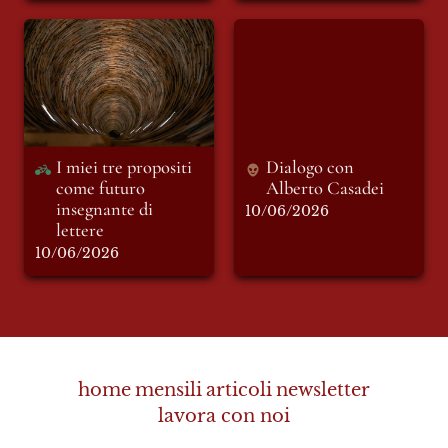
I miei tre propositi
Dialogo con Alberto
come futuro
Casadei
insegnante di lettere
I miei tre propositi 
Dialogo con 
come futuro 
Alberto Casadei 
insegnante di 
10/06/2026
lettere
10/06/2026
home
mensili
articoli
newsletter
lavora con noi