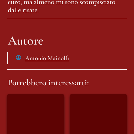
euro, ma almeno mi sono scompisciato 
dalle risate.
Autore
Antonio Mainolfi
Potrebbero interessarti:
L’ENS rompe con
Parma, il Consiglio
l’università: oltre un
comunale approva
milione di euro e
una mozione su Ius
una comunità
Soli e cittadinanza
lasciata ai margini
civica. Il plauso di
CIAC.