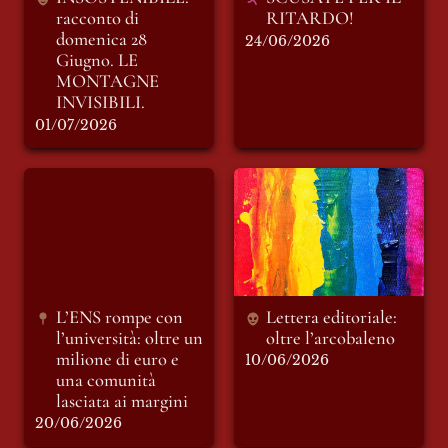
racconto di 
RITARDO!
domenica 28 
24/06/2026
Giugno. LE 
MONTAGNE 
INVISIBILI.
01/07/2026
L’ENS rompe con
Lettera editoriale:
l’università: oltre un
oltre l’arcobaleno
milione di euro e
una comunità
lasciata ai margini
L’ENS rompe con 
Lettera editoriale: 
l’università: oltre un 
oltre l’arcobaleno 
milione di euro e 
10/06/2026
una comunità 
lasciata ai margini
20/06/2026