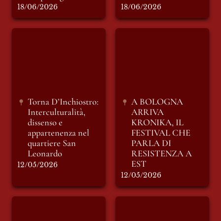
18/06/2026
18/06/2026
Torna D’Inchiostro:
A BOLOGNA
Interculturalità,
ARRIVA KRONIKA,
dissenso e
IL FESTIVAL CHE
appartenenza nel
PARLA DI
quartiere San
RESISTENZA A EST
Leonardo
Torna D’Inchiostro: 
A BOLOGNA 
Interculturalità, 
ARRIVA 
dissenso e 
KRONIKA, IL 
appartenenza nel 
FESTIVAL CHE 
quartiere San 
PARLA DI 
Leonardo
RESISTENZA A 
EST
12/05/2026
12/05/2026
Il presidio della
Intervista a Don
Comunità
Umberto Cocconi