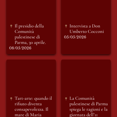
palestinese di
Parma, 30 aprile.
Il presidio della 
Intervista a Don 
Comunità 
Umberto Cocconi 
palestinese di 
05/05/2026
Parma, 30 aprile.
08/05/2026
Tart-arte: quando il
La Comunità
rifiuto diventa
palestinese di Parma
consapevolezza. Il
spiega le ragioni e la
mare di Maria Laura
giornata dell’11
Marino nel cuore di
aprile.
Parma.
Tart-arte: quando il 
La Comunità 
rifiuto diventa 
palestinese di Parma 
consapevolezza. Il 
spiega le ragioni e la 
mare di Maria 
giornata dell’11 