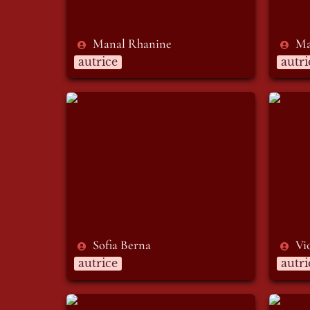
Manal Rhanine
Ma
autrice
autri
Sofia Berna
Viola 
Sofia Berna
Vi
autrice
autri
Manuel Visani
Massim