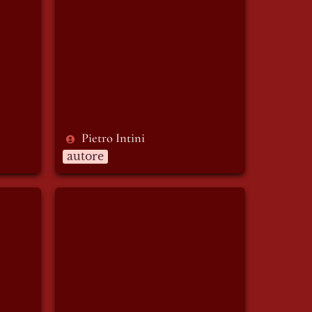
Pietro Intini
autore
Amy Sardei