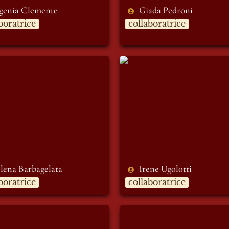
genia Clemente
Giada Pedroni 
boratrice
collaboratrice
a Barbagelata
Irene Ugolotti
lena Barbagelata
Irene Ugolotti 
boratrice
collaboratrice
Gigliotti
Lucia Bazzi