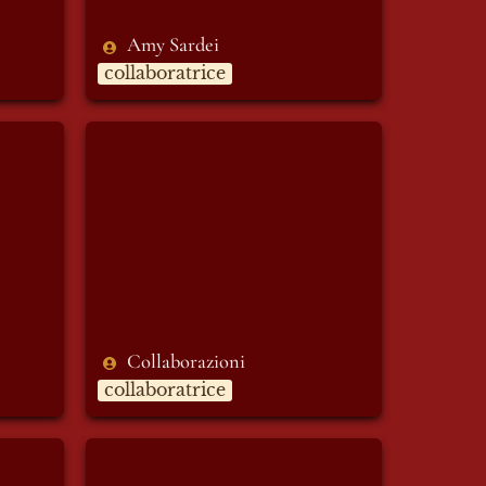
Amy Sardei
collaboratrice
Collaborazioni
Collaborazioni
collaboratrice
Elmira Ashtari