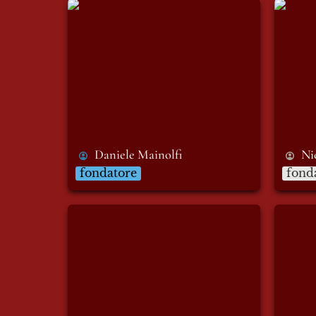
Daniele Mainolfi
Niccol
Daniele Mainolfi
Ni
fondatore
fonda
Manal Rhanine
Mariav