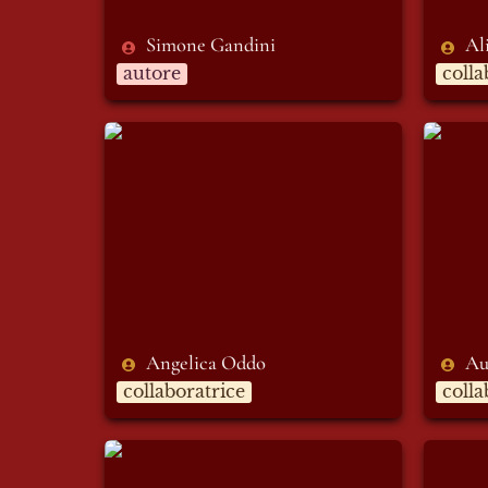
Simone Gandini 
Al
autore
colla
Angelica Oddo
Auror
Angelica Oddo
Au
collaboratrice
colla
Diario di un bradipo
Elena 