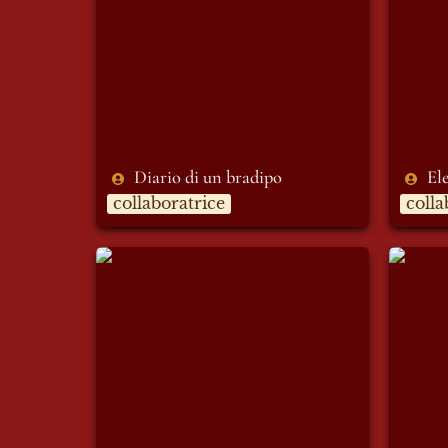
Diario di un bradipo
El
collaboratrice
colla
Erika Vanessa Zambrano
Eugen
Borbor