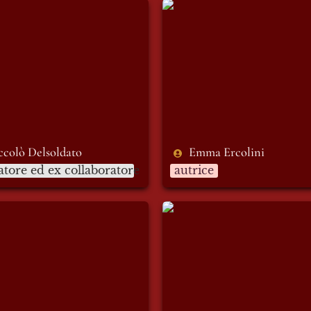
ò Delsoldato
Emma Ercolini
ccolò Delsoldato
Emma Ercolini
tore ed ex collaboratore
autrice
ittoria Dotti
Martina de Fazio