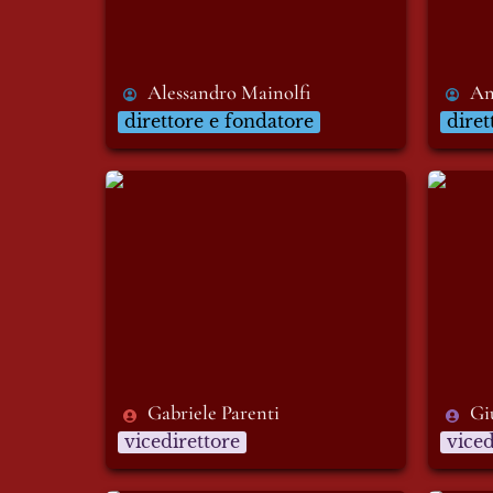
Alessandro Mainolfi
An
direttore e fondatore
diret
Gabriele Parenti
Giuse
Gabriele Parenti
Gi
vicedirettore
viced