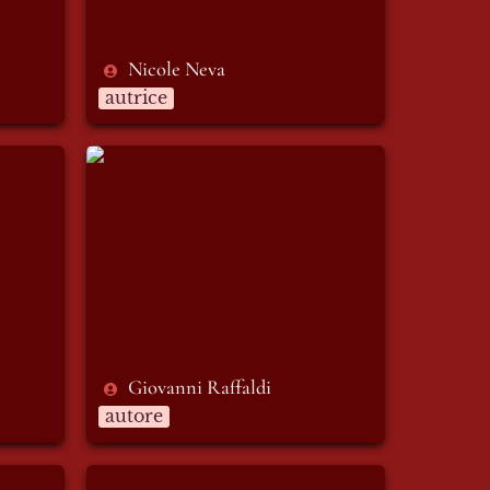
Nicole Neva
autrice
Giovanni Raffaldi
Giovanni Raffaldi
autore
Pietro Intini