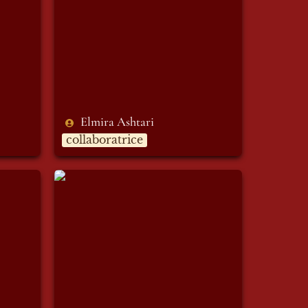
Elmira Ashtari 
collaboratrice
Giulia Di Cagno