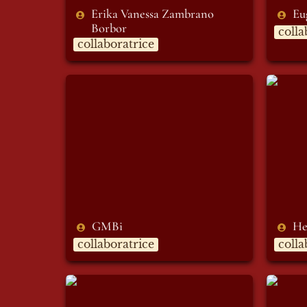
Erika Vanessa Zambrano 
Eu
Borbor 
colla
collaboratrice
GMBi
Helen
GMBi
He
collaboratrice
colla
Laura Balocchi
Laura 