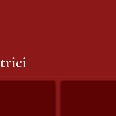
trici
io Mainolfi
Beatrice Rosanova