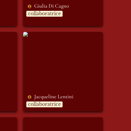
Giulia Di Cagno
collaboratrice
Jacqueline Lentini
Jacqueline Lentini
collaboratrice
Maria Caterina Brucci