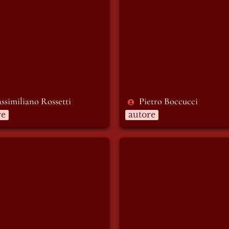
ssimiliano Rossetti 
Pietro Boccucci
re
autore
Russo
Alice Tintori