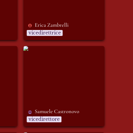
Erica Zambrelli
vicedirettrice
Samuele Castronovo
Samuele Castronovo 
vicedirettore