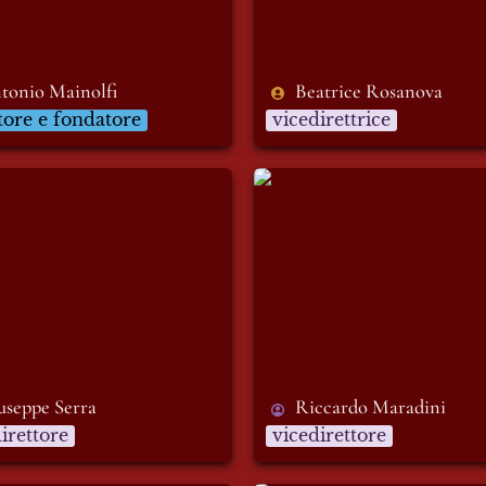
tonio Mainolfi
Beatrice Rosanova
tore e fondatore
vicedirettrice
ppe Serra
Riccardo Maradini
useppe Serra
Riccardo Maradini
irettore
vicedirettore