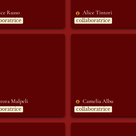
ice Russo
Alice Tintori
boratrice
collaboratrice
a Malpeli
Camelia Albu
rora Malpeli 
Camelia Albu
boratrice
collaboratrice
Santacesaria
Elisabetta Davoli