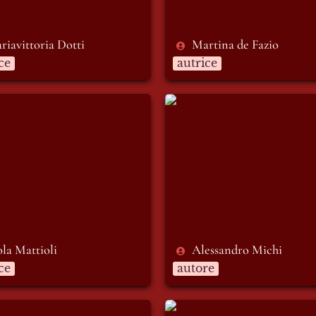
riavittoria Dotti
Martina de Fazio
ce
autrice
Mattioli
Alessandro Michi
ola Mattioli 
Alessandro Michi 
ce
autore
iliano Rossetti
Pietro Boccucci