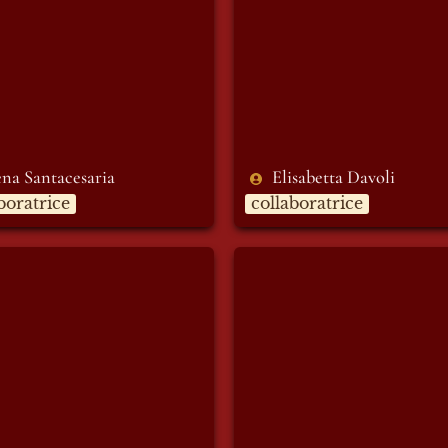
ena Santacesaria 
Elisabetta Davoli
boratrice
collaboratrice
ia Clemente
Giada Pedroni