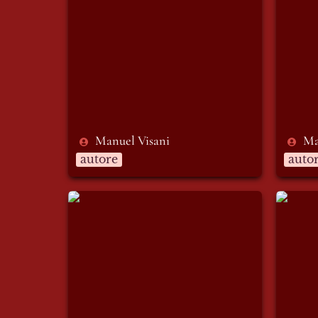
Manuel Visani
Ma
autore
auto
Simone Gandini
Alice 