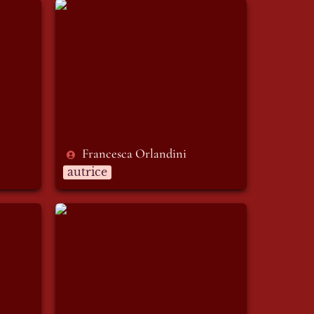
Francesca Orlandini
Francesca Orlandini
autrice
Nicole Neva