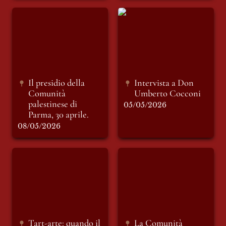
Il presidio della
Intervista a Don
Comunità
Umberto Cocconi
palestinese di
Parma, 30 aprile.
Il presidio della 
Intervista a Don 
Comunità 
Umberto Cocconi 
palestinese di 
05/05/2026
Parma, 30 aprile.
08/05/2026
Tart-arte: quando il
La Comunità
rifiuto diventa
palestinese di Parma
consapevolezza. Il
spiega le ragioni e la
mare di Maria Laura
giornata dell’11
Marino nel cuore di
aprile.
Parma.
Tart-arte: quando il 
La Comunità 