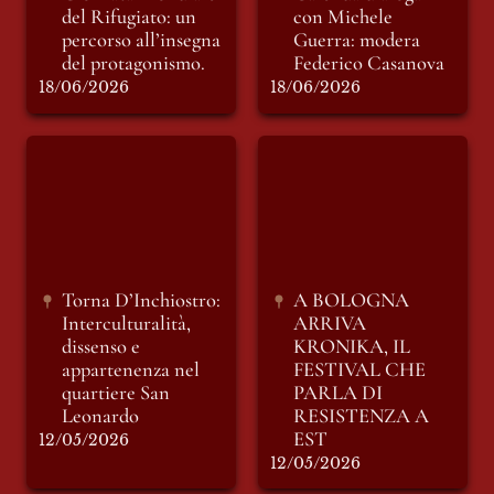
del Rifugiato: un 
con Michele 
percorso all’insegna 
Guerra: modera 
del protagonismo.
Federico Casanova
18/06/2026
18/06/2026
Torna D’Inchiostro:
A BOLOGNA
Interculturalità,
ARRIVA KRONIKA,
dissenso e
IL FESTIVAL CHE
appartenenza nel
PARLA DI
quartiere San
RESISTENZA A EST
Leonardo
Torna D’Inchiostro: 
A BOLOGNA 
Interculturalità, 
ARRIVA 
dissenso e 
KRONIKA, IL 
appartenenza nel 
FESTIVAL CHE 
quartiere San 
PARLA DI 
Leonardo
RESISTENZA A 
EST
12/05/2026
12/05/2026