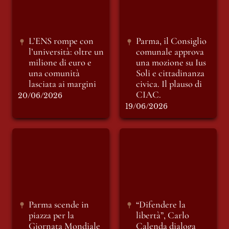
una comunità
Soli e cittadinanza
lasciata ai margini
civica. Il plauso di
CIAC.
L’ENS rompe con 
Parma, il Consiglio 
l’università: oltre un 
comunale approva 
milione di euro e 
una mozione su 
Ius 
una comunità 
Soli 
e cittadinanza 
lasciata ai margini
civica. Il plauso di 
CIAC.
20/06/2026
19/06/2026
Parma scende in
“Difendere la
piazza per la
libertà”, Carlo
Giornata Mondiale
Calenda dialoga con
del Rifugiato: un
Michele Guerra:
percorso all’insegna
modera Federico
del protagonismo.
Casanova
Parma scende in 
“Difendere la 
piazza per la 
libertà”, Carlo 
Giornata Mondiale 
Calenda dialoga 