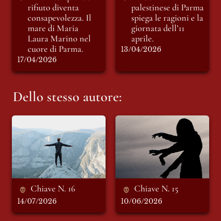
rifiuto diventa 
palestinese di Parma 
consapevolezza. Il 
spiega le ragioni e la 
mare di Maria 
giornata dell’11 
Laura Marino nel 
aprile.
cuore di Parma.
13/04/2026
17/04/2026
Dello stesso autore:
Chiave N. 16
Chiave N. 15
Chiave N. 16
Chiave N. 15
14/07/2026
10/06/2026