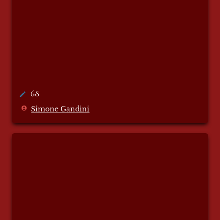
68
Simone Gandini
Il più grande caso di corruzione in Ucraina
dall’inizio della guerra