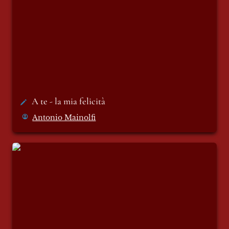
A te - la mia felicità 
Antonio Mainolfi
James Hunt: l’uomo oltre il mito