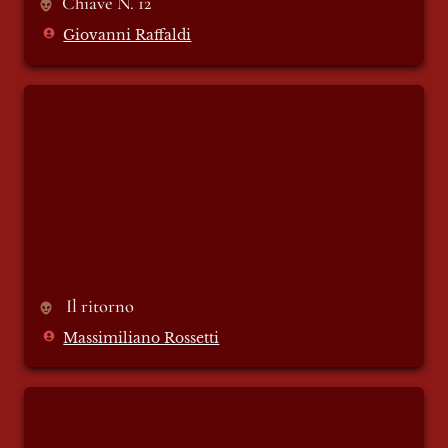
Chiave N. 12
Giovanni Raffaldi
Il ritorno
 Il ritorno 
Massimiliano Rossetti
Why you need to be a foreigner et least
once?