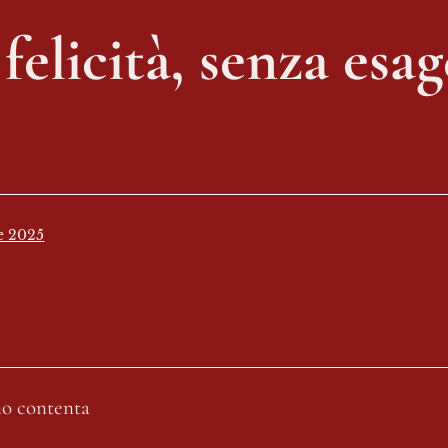
 felicità, senza esag
e 2025
no contenta