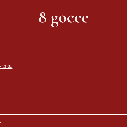
8 gocce
e 2025
m.