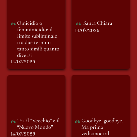
tra due termini
tanto simili quanto
diversi
Omicidio o 
Santa Chiara
femminicidio: il 
14/07/2026
limite subliminale 
tra due termini 
tanto simili quanto 
diversi
14/07/2026
Tra il “Vecchio” e il
Goodbye, goodbye.
“Nuovo Mondo”
Ma prima
vediamoci al
Manzini Off.
Tra il “Vecchio” e il 
Goodbye, goodbye. 
“Nuovo Mondo”
Ma prima 
vediamoci al 
14/07/2026