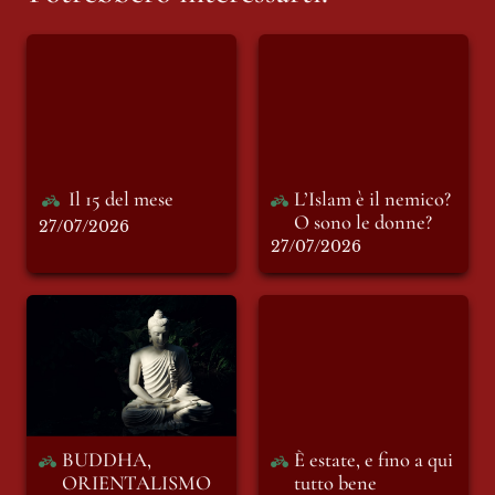
Il 15 del mese
L’Islam è il nemico?
O sono le donne?
Il 15 del mese
L’Islam è il nemico? 
O sono le donne?
27/07/2026
27/07/2026
BUDDHA,
È estate, e fino a qui
ORIENTALISMO E
tutto bene
MENOPAUSA
BUDDHA, 
È estate, e fino a qui 
ORIENTALISMO 
tutto bene