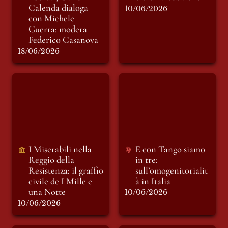
Calenda dialoga 
10/06/2026
con Michele 
Guerra: modera 
Federico Casanova
18/06/2026
I Miserabili nella
E con Tango siamo
Reggio della
in tre:
Resistenza: il graffio
sull’omogenitorialit
civile de I Mille e
à in Italia
una Notte
I Miserabili nella 
E con Tango siamo 
Reggio della 
in tre: 
Resistenza: il graffio 
sull’omogenitorialit
civile de I Mille e 
à in Italia
una Notte
10/06/2026
10/06/2026