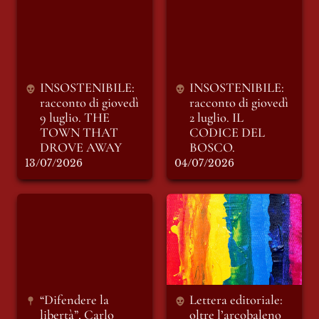
racconto di giovedì
racconto di giovedì
9 luglio. THE
2 luglio. IL CODICE
TOWN THAT
DEL BOSCO.
DROVE AWAY
INSOSTENIBILE: 
INSOSTENIBILE: 
racconto di giovedì 
racconto di giovedì 
9 luglio. THE 
2 luglio. IL 
TOWN THAT 
CODICE DEL 
DROVE AWAY
BOSCO.
13/07/2026
04/07/2026
“Difendere la
Lettera editoriale:
libertà”, Carlo
oltre l’arcobaleno
Calenda dialoga con
Michele Guerra:
modera Federico
Casanova
“Difendere la 
Lettera editoriale: 
libertà”, Carlo 
oltre l’arcobaleno 