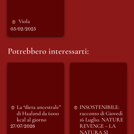
Viola 
05/02/2025
Potrebbero interessarti:
La “dieta ancestrale”
INSOSTENIBILE:
di Haaland da 6000
racconto di Giovedì
kcal al giorno
16 Luglio. NATURE
REVENGE – LA
NATURA SI
RIBELLA
La “dieta ancestrale” 
INSOSTENIBILE: 
di Haaland da 6000 
racconto di Giovedì 
kcal al giorno
16 Luglio. 
NATURE 
REVENGE – LA 
27/07/2026
NATURA SI 