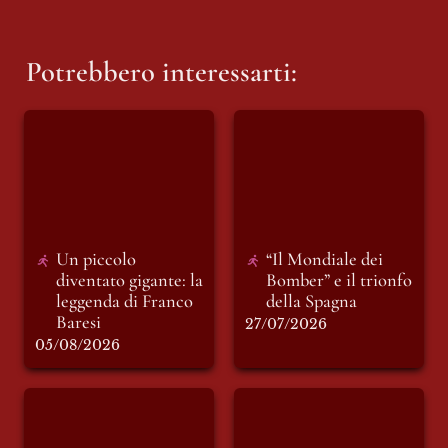
Potrebbero interessarti:
Un piccolo
“Il Mondiale dei
diventato gigante: la
Bomber” e il trionfo
leggenda di Franco
della Spagna
Baresi
Un piccolo 
“Il Mondiale dei 
diventato gigante: la 
Bomber” e il trionfo 
leggenda di Franco 
della Spagna
Baresi
27/07/2026
05/08/2026
La “dieta ancestrale”
INSOSTENIBILE:
di Haaland da 6000
racconto di Giovedì
kcal al giorno
16 Luglio. NATURE