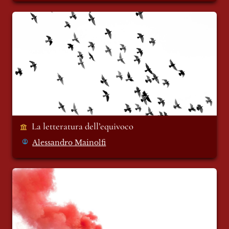
La letteratura dell’equivoco
La letteratura dell’equivoco 
Alessandro Mainolfi
Kashmir: si riaccendono le tensioni