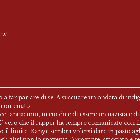
2025
a far parlare di sé. A suscitare un’ondata di indig
 contenuto

weet antisemiti, in cui dice di essere un nazista e
. E’ vero che il rapper ha sempre comunicato con 
il limite. Kanye sembra volersi dare in pasto agl
li altri non lo spaventa. Arrogante, sfacciato e sen