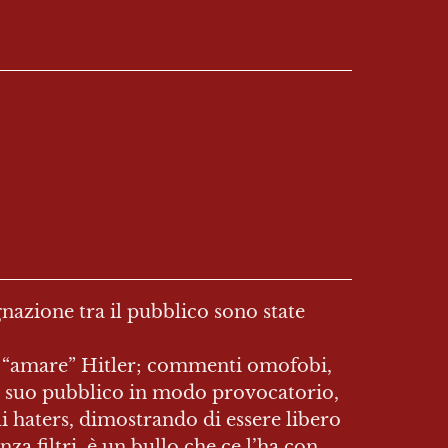
nazione tra il pubblico sono state 
 di “amare” Hitler; commenti omofobi, 
il suo pubblico in modo provocatorio, 
i haters, dimostrando di essere libero 
za filtri, è un bullo che ce l’ha con 