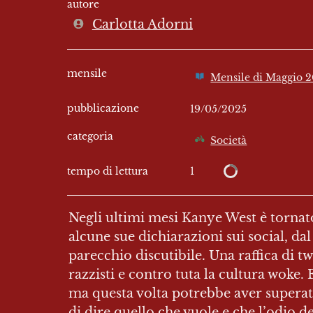
autore
Carlotta Adorni
mensile
Mensile di Maggio 
pubblicazione
19/05/2025
categoria
Società
1
tempo di lettura
Negli ultimi mesi Kanye West è tornato 
alcune sue dichiarazioni sui social, dal
parecchio discutibile. Una raffica di t
razzisti e contro tuta la cultura woke
ma questa volta potrebbe aver superato 
di dire quello che vuole e che l’odio deg