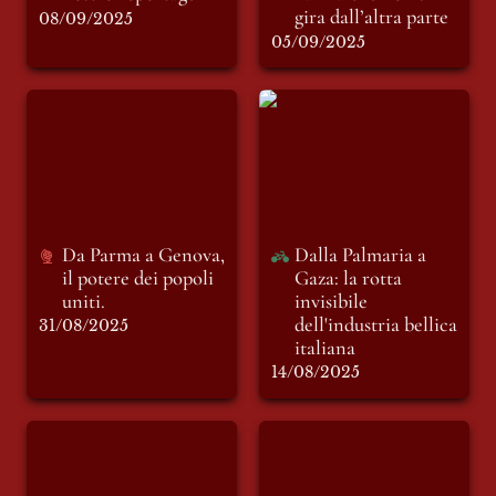
gira dall’altra parte
08/09/2025
05/09/2025
Da Parma a Genova,
Dalla Palmaria a
il potere dei popoli
Gaza: la rotta
uniti.
invisibile
dell'industria bellica
italiana
Da Parma a Genova, 
Dalla Palmaria a 
il potere dei popoli 
Gaza: la rotta 
uniti.
invisibile 
dell'industria bellica 
31/08/2025
italiana
14/08/2025
Vele nere dai Caraibi
Un frammento di
resistenza umana,
testimonianza dal