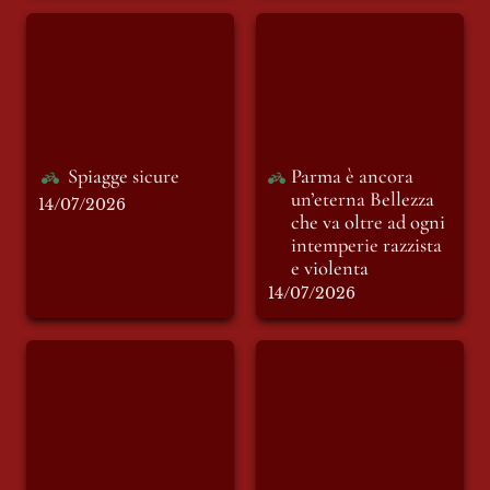
Spiagge sicure
Parma è ancora
un’eterna Bellezza
che va oltre ad ogni
intemperie razzista
e violenta
Spiagge sicure
Parma è ancora 
un’eterna Bellezza 
14/07/2026
che va oltre ad ogni 
intemperie razzista 
e violenta
14/07/2026
Omicidio o
Santa Chiara
femminicidio: il
limite subliminale
tra due termini
tanto simili quanto
diversi