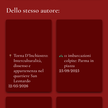
Dello stesso autore:
Torna D’Inchiostro:
11 imbarcazioni
Interculturalità,
colpite: Parma in
dissenso e
piazza
appartenenza nel
quartiere San
Leonardo
Torna D’Inchiostro: 
11 imbarcazioni 
Interculturalità, 
colpite: Parma in 
dissenso e 
piazza
appartenenza nel 
25/09/2025
quartiere San 
Leonardo
12/05/2026
Settembre a Parma:
Manifestazione 16
tra manifestazioni,
settembre per la