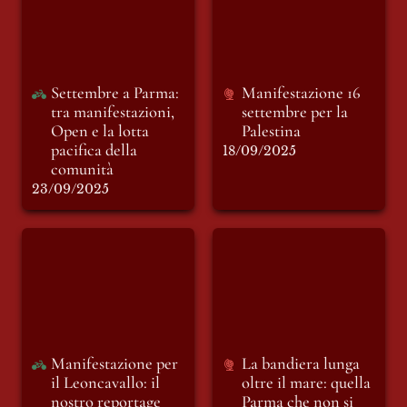
Open e la lotta
Palestina
pacifica della
comunità
Settembre a Parma: 
Manifestazione 16 
tra manifestazioni, 
settembre per la 
Open e la lotta 
Palestina
pacifica della 
18/09/2025
comunità
23/09/2025
Manifestazione per
La bandiera lunga
il Leoncavallo: il
oltre il mare: quella
nostro reportage
Parma che non si
gira dall’altra parte
Manifestazione per 
La bandiera lunga 
il Leoncavallo: il 
oltre il mare: quella 
nostro reportage 
Parma che non si 