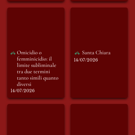
Omicidio o
Santa Chiara
femminicidio: il
limite subliminale
tra due termini
tanto simili quanto
diversi
Omicidio o 
Santa Chiara
femminicidio: il 
14/07/2026
limite subliminale 
tra due termini 
tanto simili quanto 
diversi
14/07/2026
Tra il “Vecchio” e il
Goodbye, goodbye.
“Nuovo Mondo”
Ma prima
vediamoci al
Manzini Off.