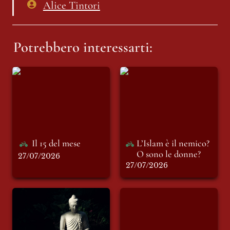
Alice Tintori
Potrebbero interessarti:
Il 15 del mese
L’Islam è il nemico?
O sono le donne?
Il 15 del mese
L’Islam è il nemico? 
O sono le donne?
27/07/2026
27/07/2026
BUDDHA,
È estate, e fino a qui
ORIENTALISMO E
tutto bene
MENOPAUSA