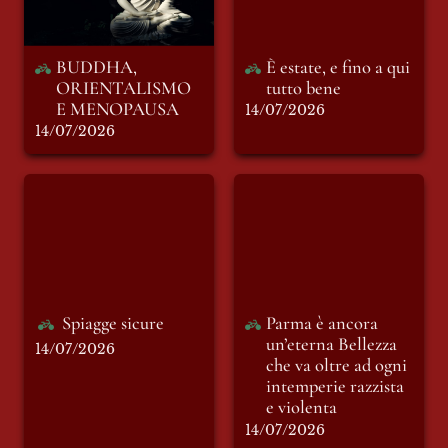
BUDDHA, 
È estate, e fino a qui 
ORIENTALISMO 
tutto bene
E MENOPAUSA
14/07/2026
14/07/2026
Spiagge sicure
Parma è ancora
un’eterna Bellezza
che va oltre ad ogni
intemperie razzista
e violenta
Spiagge sicure
Parma è ancora 
un’eterna Bellezza 
14/07/2026
che va oltre ad ogni 
intemperie razzista 
e violenta
14/07/2026