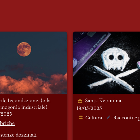
e fecondazione. (o la
Santa Ketamina
onia industriale)
ile fecondazione. (o la 
Santa Ketamina
mogonia industriale)
19/05/2025
/2025
Cultura
Racconti e 
briche
istenze dozzinali