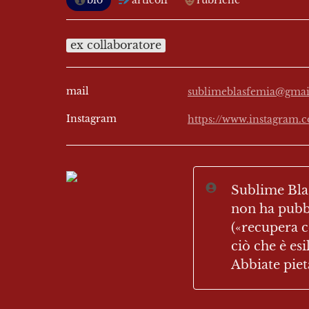
bio
articoli
rubriche
ex collaboratore
mail
sublimeblasfemia@gma
Instagram
https://www.instagram
Sublime Blas
non ha pubbl
(«recupera co
ciò che è esi
Abbiate pietà