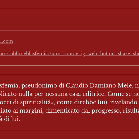
il.com
.com/sublimeblasfemia/?utm_source=ig_web_button_share_sh
femia, pseudonimo di Claudio Damiano Mele, non 
icato nulla per nessuna casa editrice. Come se non
cci di spiritualità», come direbbe lui), rivelando i
liato ai margini, dimenticato dal progresso, risult
 di lui.