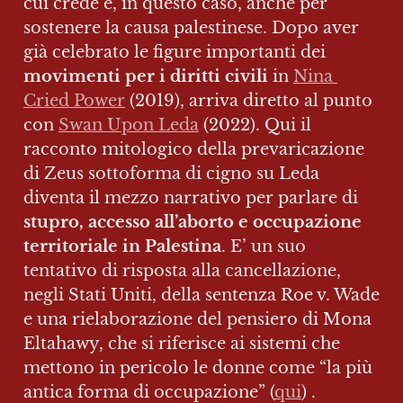
cui crede e, in questo caso, anche per 
sostenere la causa palestinese. Dopo aver 
già celebrato le figure importanti dei 
movimenti per i diritti civili
 in
Nina 
Cried Power
 (2019), arriva diretto al punto 
con 
Swan Upon Leda
(2022). Qui il 
racconto mitologico della prevaricazione 
di Zeus sottoforma di cigno su Leda 
diventa il mezzo narrativo per parlare di 
stupro, accesso all’aborto e occupazione 
territoriale in Palestina
. E’ un suo 
tentativo di risposta alla cancellazione, 
negli Stati Uniti, della sentenza Roe v. Wade 
e una rielaborazione del pensiero di Mona 
Eltahawy, che si riferisce ai sistemi che 
mettono in pericolo le donne come “la più 
antica forma di occupazione” (
qui
) .