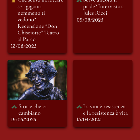
se i giganti 
pride? Intervista a 
nemmeno ti 
Jules Ricci 
vedono? 
09/06/2025
Recensione “Don 
Chisciotte” Teatro 
al Parco
13/06/2025
Storie che ci
La vita è resistenza e
cambiano
la resistenza è vita
Storie che ci 
La vita è resistenza 
cambiano
e la resistenza è vita
19/05/2025
15/04/2025