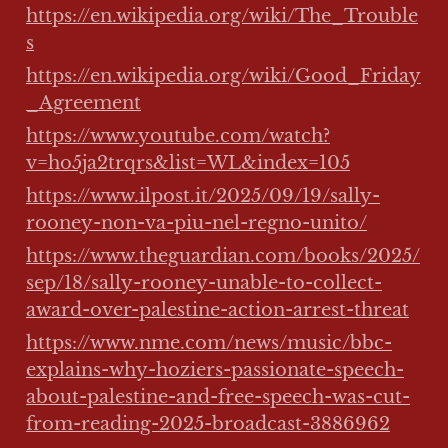
https://en.wikipedia.org/wiki/The_Trouble
s
https://en.wikipedia.org/wiki/Good_Friday
_Agreement
https://www.youtube.com/watch?
v=ho5ja2trqrs&list=WL&index=105
https://www.ilpost.it/2025/09/19/sally-
rooney-non-va-piu-nel-regno-unito/
https://www.theguardian.com/books/2025/
sep/18/sally-rooney-unable-to-collect-
award-over-palestine-action-arrest-threat
https://www.nme.com/news/music/bbc-
explains-why-hoziers-passionate-speech-
about-palestine-and-free-speech-was-cut-
from-reading-2025-broadcast-3886962