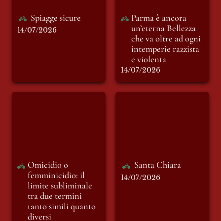
Spiagge sicure
Parma è ancora 
un’eterna Bellezza 
14/07/2026
che va oltre ad ogni 
intemperie razzista 
e violenta
14/07/2026
Omicidio o
Santa Chiara
femminicidio: il
limite subliminale
tra due termini
tanto simili quanto
diversi
Omicidio o 
Santa Chiara
femminicidio: il 
14/07/2026
limite subliminale 
tra due termini 
tanto simili quanto 
diversi