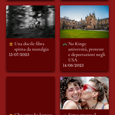
Una docile fibra
No Kings: università,
spinta da nostalgia
proteste e
deportazioni negli
USA
Una docile fibra 
No Kings: 
spinta da nostalgia
università, proteste 
e deportazioni negli 
15/07/2025
USA
14/06/2025
Che senso ha lottare
Serve ancora il
se i giganti
pride? Intervista a
nemmeno ti
Jules Ricci
vedono? Recensione
“Don Chisciotte”
Teatro al Parco
Che senso ha lottare 
Serve ancora il 