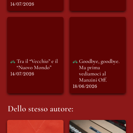
14/07/2026
Tra il “Vecchio” e il
Goodbye, goodbye.
“Nuovo Mondo”
Ma prima
vediamoci al
Manzini Off.
Tra il “Vecchio” e il 
Goodbye, goodbye. 
“Nuovo Mondo”
Ma prima 
vediamoci al 
14/07/2026
Manzini Off.
18/06/2026
Dello stesso autore:
Lettera di
Sul Genocidio
presentazione della