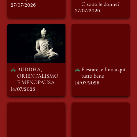
O sono le donne?
27/07/2026
27/07/2026
BUDDHA,
È estate, e fino a qui
ORIENTALISMO E
tutto bene
MENOPAUSA
BUDDHA, 
È estate, e fino a qui 
ORIENTALISMO 
tutto bene
E MENOPAUSA
14/07/2026
14/07/2026
Spiagge sicure
Parma è ancora
un’eterna Bellezza
che va oltre ad ogni
intemperie razzista
e violenta