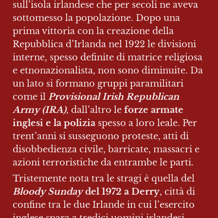
sull’isola irlandese che per secoli ne aveva 
sottomesso la popolazione. Dopo una 
prima vittoria con la creazione della 
Repubblica d’Irlanda nel 1922 le divisioni 
interne, spesso definite di matrice religiosa 
e etnonazionalista, non sono diminuite. Da 
un lato si formano gruppi paramilitari 
come il 
Provisional Irish Republican 
Army (IRA)
, 
dall’altro le 
forze armate 
inglesi e la polizia
 spesso a loro leale. Per 
trent’anni si susseguono proteste, atti di 
disobbedienza civile, barricate, massacri e 
azioni terroristiche da entrambe le parti.
Tristemente nota tra le stragi è quella del 
Bloody Sunday
 del 1972 a Derry
, città di 
confine tra le due Irlande in cui l’esercito 
inglese spara a tredici uomini irlandesi 