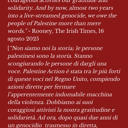
courageous activists our gratitude and 
solidarity. And by now, almost two years 
into a live-streamed genocide, we owe the 
people of Palestine more than mere 
words.” 
- Rooney, The Irish Times, 16 
agosto 2025
[
“Non siamo noi la storia; le persone 
palestinesi sono la storia. Stanno 
scongiurando le persone di dargli una 
voce. Palestine Action è stata tra le più forti 
di queste voci nel Regno Unito, compiendo 
azioni dirette per fermare 
l’apperentemente indomabile macchina 
della violenza. Dobbiamo ai suoi 
coraggiosi attivisti la nostra gratitudine e 
solidarietà. Ad ora, dopo quasi due anni di 
un genocidio  trasmesso in diretta, 