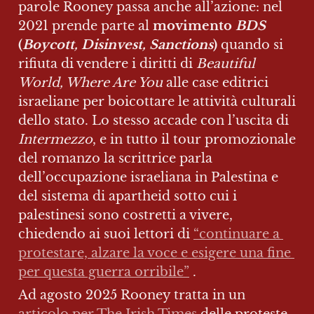
parole Rooney passa anche all’azione: nel 
2021 prende parte al 
movimento 
BDS
(
Boycott, Disinvest, Sanctions
)
 quando si 
rifiuta di vendere i diritti di 
Beautiful 
World, Where Are You 
alle case editrici 
israeliane per boicottare le attività culturali 
dello stato. Lo stesso accade con l’uscita di 
Intermezzo
, e in tutto il tour promozionale 
del romanzo la scrittrice parla 
dell’occupazione israeliana in Palestina e 
del sistema di apartheid sotto cui i 
palestinesi sono costretti a vivere, 
chiedendo ai suoi lettori di 
“continuare a 
protestare, alzare la voce e esigere una fine 
per questa guerra orribile”
 .
Ad agosto 2025 Rooney tratta in un 
articolo per The Irish Times
 delle proteste 