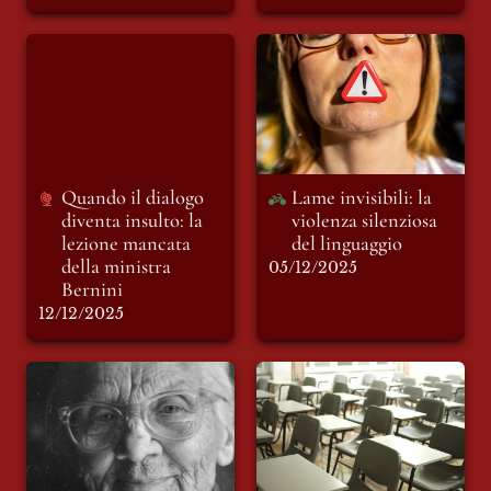
Quando il dialogo
Lame invisibili: la
diventa insulto: la
violenza silenziosa
lezione mancata
del linguaggio
della ministra
Bernini
Quando il dialogo 
Lame invisibili: la 
diventa insulto: la 
violenza silenziosa 
lezione mancata 
del linguaggio 
della ministra 
05/12/2025
Bernini
12/12/2025
Sotto il segno dei
L’ultimo primo
vostri occhi
giorno: la scuola che
ci insegna a vivere