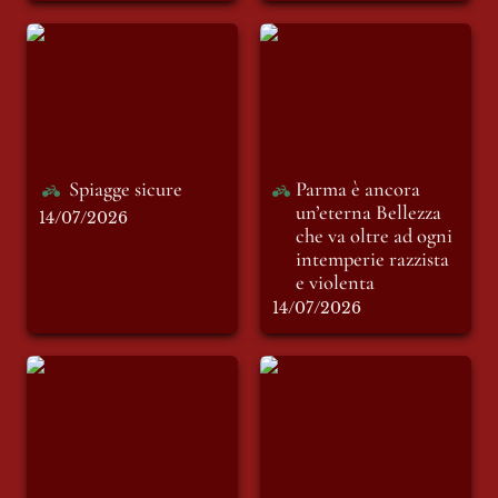
Spiagge sicure
Parma è ancora
un’eterna Bellezza
che va oltre ad ogni
intemperie razzista
e violenta
Spiagge sicure
Parma è ancora 
un’eterna Bellezza 
14/07/2026
che va oltre ad ogni 
intemperie razzista 
e violenta
14/07/2026
Omicidio o
Santa Chiara
femminicidio: il
limite subliminale
tra due termini
tanto simili quanto
diversi