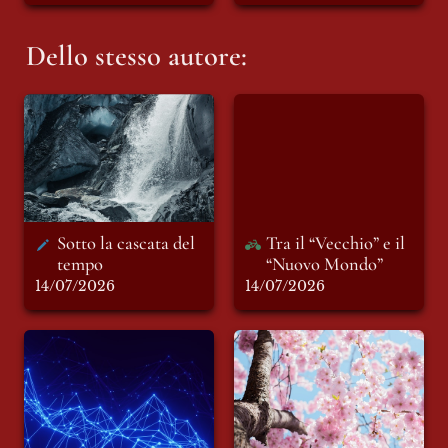
Dello stesso autore:
Sotto la cascata del
Tra il “Vecchio” e il
tempo
“Nuovo Mondo”
Sotto la cascata del 
Tra il “Vecchio” e il 
tempo 
“Nuovo Mondo”
14/07/2026
14/07/2026
L'anestesia del
Il mondo ha bisogno
consenso: quando il
di primavera
controllo dell'altro
maschera il vuoto
interiore