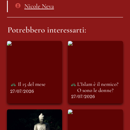
Nicole Neva
Potrebbero interessarti:
Il 15 del mese
L’Islam è il nemico?
O sono le donne?
Il 15 del mese
L’Islam è il nemico? 
O sono le donne?
27/07/2026
27/07/2026
BUDDHA,
È estate, e fino a qui
ORIENTALISMO E
tutto bene
MENOPAUSA