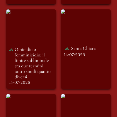
Omicidio o
Santa Chiara
femminicidio: il
limite subliminale
tra due termini
tanto simili quanto
diversi
Santa Chiara
Omicidio o 
femminicidio: il 
14/07/2026
limite subliminale 
tra due termini 
tanto simili quanto 
diversi
14/07/2026
Tra il “Vecchio” e il
Goodbye, goodbye.
“Nuovo Mondo”
Ma prima
vediamoci al
Manzini Off.