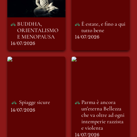
BUDDHA, 
È estate, e fino a qui 
ORIENTALISMO 
tutto bene
E MENOPAUSA
14/07/2026
14/07/2026
Spiagge sicure
Parma è ancora
un’eterna Bellezza
che va oltre ad ogni
intemperie razzista
e violenta
Spiagge sicure
Parma è ancora 
un’eterna Bellezza 
14/07/2026
che va oltre ad ogni 
intemperie razzista 
e violenta
14/07/2026