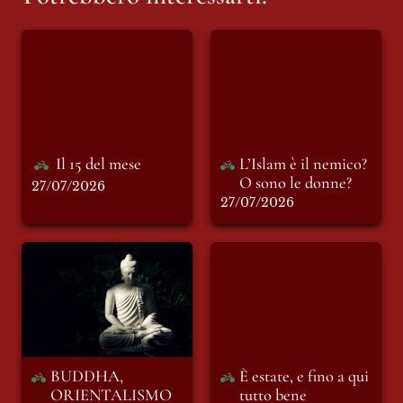
Il 15 del mese
L’Islam è il nemico?
O sono le donne?
Il 15 del mese
L’Islam è il nemico? 
O sono le donne?
27/07/2026
27/07/2026
BUDDHA,
È estate, e fino a qui
ORIENTALISMO E
tutto bene
MENOPAUSA
BUDDHA, 
È estate, e fino a qui 
ORIENTALISMO 
tutto bene