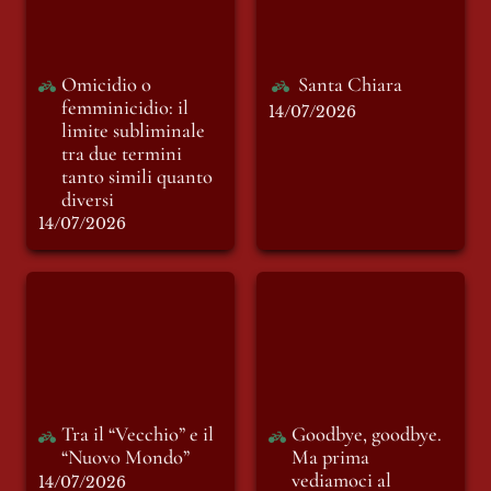
tra due termini
tanto simili quanto
diversi
Omicidio o 
Santa Chiara
femminicidio: il 
14/07/2026
limite subliminale 
tra due termini 
tanto simili quanto 
diversi
14/07/2026
Tra il “Vecchio” e il
Goodbye, goodbye.
“Nuovo Mondo”
Ma prima
vediamoci al
Manzini Off.
Tra il “Vecchio” e il 
Goodbye, goodbye. 
“Nuovo Mondo”
Ma prima 
vediamoci al 
14/07/2026