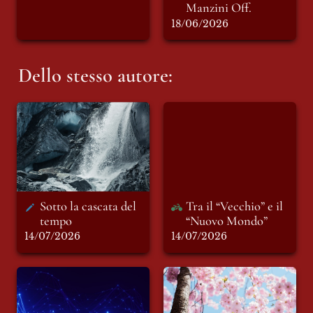
Manzini Off.
18/06/2026
Dello stesso autore:
Sotto la cascata del
Tra il “Vecchio” e il
tempo
“Nuovo Mondo”
Sotto la cascata del 
Tra il “Vecchio” e il 
tempo 
“Nuovo Mondo”
14/07/2026
14/07/2026
L'anestesia del
Il mondo ha bisogno
consenso: quando il
di primavera
controllo dell'altro