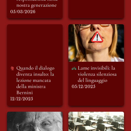
nostra generazione
05/03/2026
Quando il dialogo
Lame invisibili: la
diventa insulto: la
violenza silenziosa
lezione mancata
del linguaggio
della ministra
Bernini
Quando il dialogo 
Lame invisibili: la 
diventa insulto: la 
violenza silenziosa 
lezione mancata 
del linguaggio 
della ministra 
05/12/2025
Bernini
12/12/2025
Sotto il segno dei
L’ultimo primo
vostri occhi
giorno: la scuola che
ci insegna a vivere