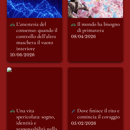
maschera il vuoto
interiore
L'anestesia del 
Il mondo ha bisogno 
consenso: quando il 
di primavera
controllo dell'altro 
08/04/2026
maschera il vuoto 
interiore
10/06/2026
Una vita spericolata:
Dove finisce il rito e
sogno, identità e
comincia il coraggio
responsabilità nella
nostra generazione
Una vita 
Dove finisce il rito e 
spericolata: sogno, 
comincia il coraggio 
identità e 
05/02/2026
responsabilità nella 