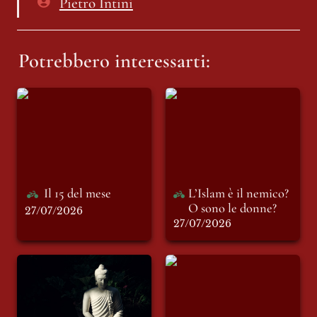
Pietro Intini
Potrebbero interessarti:
Il 15 del mese
L’Islam è il nemico?
O sono le donne?
Il 15 del mese
L’Islam è il nemico? 
O sono le donne?
27/07/2026
27/07/2026
BUDDHA,
È estate, e fino a qui
ORIENTALISMO E
tutto bene
MENOPAUSA