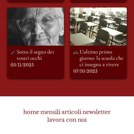
Sotto il segno dei
L’ultimo primo
vostri occhi
giorno: la scuola che
ci insegna a vivere
Sotto il segno dei 
L’ultimo primo 
vostri occhi
giorno: la scuola che 
ci insegna a vivere
05/11/2025
07/10/2025
home
mensili
articoli
newsletter
lavora con noi