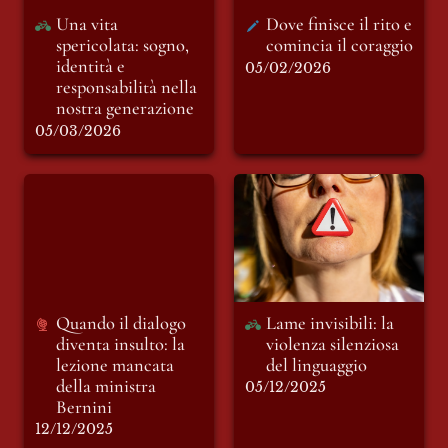
Una vita 
Dove finisce il rito e 
spericolata: sogno, 
comincia il coraggio 
identità e 
05/02/2026
responsabilità nella 
nostra generazione
05/03/2026
Quando il dialogo
Lame invisibili: la
diventa insulto: la
violenza silenziosa
lezione mancata
del linguaggio
della ministra
Bernini
Quando il dialogo 
Lame invisibili: la 
diventa insulto: la 
violenza silenziosa 
lezione mancata 
del linguaggio 
della ministra 
05/12/2025
Bernini
12/12/2025