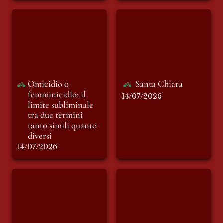
Omicidio o
Santa Chiara
femminicidio: il
limite subliminale
tra due termini
tanto simili quanto
diversi
Omicidio o 
Santa Chiara
femminicidio: il 
14/07/2026
limite subliminale 
tra due termini 
tanto simili quanto 
diversi
14/07/2026
Tra il “Vecchio” e il
Goodbye, goodbye.
“Nuovo Mondo”
Ma prima
vediamoci al
Manzini Off.