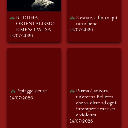
BUDDHA, 
È estate, e fino a qui 
ORIENTALISMO 
tutto bene
E MENOPAUSA
14/07/2026
14/07/2026
Spiagge sicure
Parma è ancora
un’eterna Bellezza
che va oltre ad ogni
intemperie razzista
e violenta
Spiagge sicure
Parma è ancora 
un’eterna Bellezza 
14/07/2026
che va oltre ad ogni 
intemperie razzista 
e violenta
14/07/2026