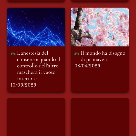
L'anestesia del
Il mondo ha bisogno
consenso: quando il
di primavera
controllo dell'altro
maschera il vuoto
interiore
L'anestesia del 
Il mondo ha bisogno 
consenso: quando il 
di primavera
controllo dell'altro 
08/04/2026
maschera il vuoto 
interiore
10/06/2026
Una vita spericolata:
Dove finisce il rito e
sogno, identità e
comincia il coraggio
responsabilità nella
nostra generazione