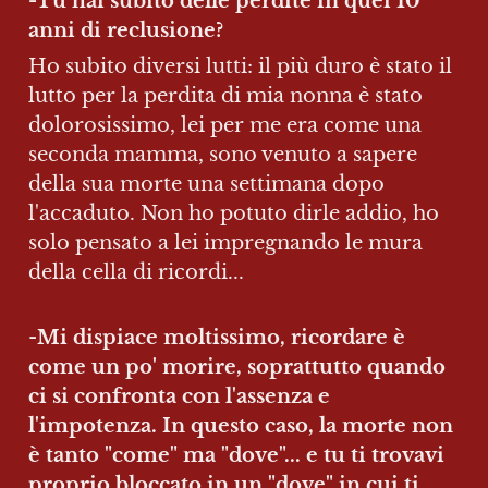
-Tu hai subito delle perdite in quei 10 
anni di reclusione? 
Ho subito diversi lutti: il più duro è stato il 
lutto per la perdita di mia nonna è stato 
dolorosissimo, lei per me era come una 
seconda mamma, sono venuto a sapere 
della sua morte una settimana dopo 
l'accaduto. Non ho potuto dirle addio, ho 
solo pensato a lei impregnando le mura 
della cella di ricordi...
-
Mi dispiace moltissimo, ricordare è 
come un po' morire, soprattutto quando 
ci si confronta con l'assenza e 
l'impotenza. In questo caso, la morte non 
è tanto "come" ma "dove"... e tu ti trovavi 
proprio bloccato in un "dove" in cui ti 