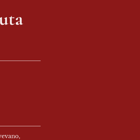
uta
vevano, 