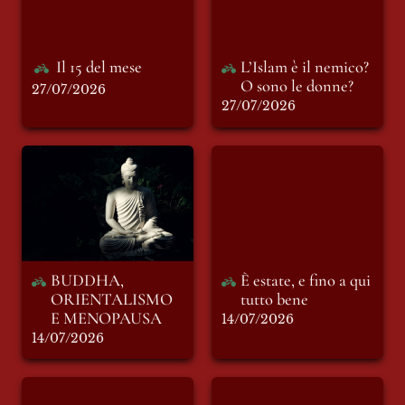
Il 15 del mese
L’Islam è il nemico? 
O sono le donne?
27/07/2026
27/07/2026
BUDDHA,
È estate, e fino a qui
ORIENTALISMO E
tutto bene
MENOPAUSA
BUDDHA, 
È estate, e fino a qui 
ORIENTALISMO 
tutto bene
E MENOPAUSA
14/07/2026
14/07/2026
Spiagge sicure
Parma è ancora