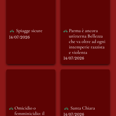
un’eterna Bellezza
che va oltre ad ogni
intemperie razzista
e violenta
Spiagge sicure
Parma è ancora 
un’eterna Bellezza 
14/07/2026
che va oltre ad ogni 
intemperie razzista 
e violenta
14/07/2026
Omicidio o
Santa Chiara
femminicidio: il
limite subliminale
tra due termini
tanto simili quanto
diversi
Omicidio o 
Santa Chiara
femminicidio: il 
14/07/2026