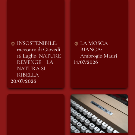
INSOSTENIBILE:
LA MOSCA
racconto di Giovedì
BIANCA: Ambrogio
16 Luglio. NATURE
Mauri
REVENGE – LA
NATURA SI
RIBELLA
INSOSTENIBILE: 
LA MOSCA 
racconto di Giovedì 
BIANCA: 
16 Luglio. 
NATURE 
Ambrogio Mauri
REVENGE – LA 
14/07/2026
NATURA SI 
RIBELLA
20/07/2026
I SIGNORI
Lettera Editoriale
DELL’EDITORIA -
Mensile di Luglio:
“Il Foglio“ e “Il
Una Redazione in
Messaggero”
vacanza
(seconda parte)