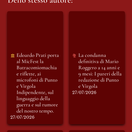
Dello stesso autore:
Edoardo Prati porta
La condanna
al MicFest la
definitiva di Mario
Batracomiomachia
Roggero a 14 anni e
e riflette, ai
9 mesi: I pareri della
microfoni di Punto
redazione di Punto e
e Virgola
Virgola
Indipendente, sul
Edoardo Prati porta 
La condanna 
linguaggio della
al MicFest la
definitiva di Mario 
guerra e sul rumore
Batracomiomachia 
Roggero a 14 anni e 
del nostro tempo.
e riflette, ai 
9 mesi: I pareri della 
microfoni di Punto 
redazione di Punto 
e Virgola 
e Virgola
Indipendente, sul 
27/07/2026
linguaggio della 
guerra e sul rumore 
del nostro tempo.
27/07/2026