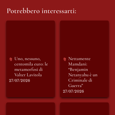
Potrebbero interessarti:
Uno, nessuno,
Nettamente
centomila euro: le
Mamdani:
metamorfosi di
“Benjamin
Valter Lavitola
Netanyahu è un
Criminale di
Guerra”
Uno, nessuno, 
Nettamente 
centomila euro: le 
Mamdani: 
metamorfosi di 
“Benjamin 
Valter Lavitola
Netanyahu è un 
Criminale di 
27/07/2026
Guerra”
27/07/2026
La condanna
Erdogan, salvaci
definitiva di Mario
tutti