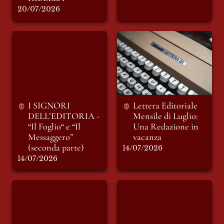
20/07/2026
I SIGNORI
Lettera Editoriale
DELL’EDITORIA -
Mensile di Luglio:
“Il Foglio“ e “Il
Una Redazione in
Messaggero”
vacanza
(seconda parte)
I SIGNORI 
Lettera Editoriale 
DELL’EDITORIA - 
Mensile di Luglio: 
“Il Foglio“ e “Il 
Una Redazione in 
Messaggero” 
(seconda parte)
14/07/2026
14/07/2026
Elogio dell’autorità
Ma che bella Città,
Signora mia!