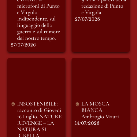
microfoni di Punto 
redazione di Punto 
e Virgola 
e Virgola
Indipendente, sul 
27/07/2026
linguaggio della 
guerra e sul rumore 
del nostro tempo.
27/07/2026
INSOSTENIBILE:
LA MOSCA
racconto di Giovedì
BIANCA: Ambrogio
16 Luglio. NATURE
Mauri
REVENGE – LA
NATURA SI
RIBELLA
INSOSTENIBILE: 
LA MOSCA 
racconto di Giovedì 
BIANCA: 
16 Luglio. 
NATURE 
Ambrogio Mauri
REVENGE – LA 
14/07/2026
NATURA SI 
RIBELLA