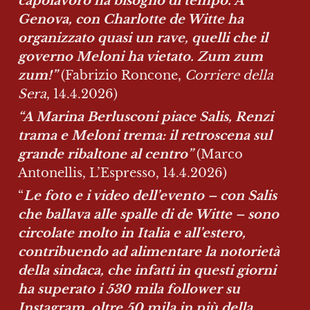
capolavoro ha bisogno di tempo. A 
Genova, con Charlotte de Witte ha 
organizzato quasi un rave, quelli che il 
governo Meloni ha vietato. Zum zum 
zum!” 
(Fabrizio Roncone, 
Corriere della 
Sera
, 14.4.2026)
“A Marina Berlusconi piace Salis, Renzi 
trama e Meloni trema: il retroscena sul 
grande ribaltone al centro” 
(Marco 
Antonellis, L’Espresso, 14.4.2026)
“
Le foto e i video dell’evento – con Salis 
che ballava alle spalle di de Witte – sono 
circolate molto in Italia e all’estero, 
contribuendo ad alimentare la notorietà 
della sindaca, che infatti in questi giorni 
ha superato i 530 mila follower su 
Instagram, oltre 50 mila in più della 