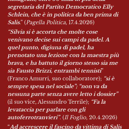
segretaria del Partito Democratico Elly 
Schlein, che è in politica da ben prima di 
Salis
.” (
Pagella Politica
, 17.4.2026)
“Silvia si è accorta che molte cose 
venivano decise sui campi da padel. A 
quel punto, digiuna di padel, ha 
prenotato una lezione con la maestra più 
brava, e ha battuto il giorno stesso sia me 
sia Fausto Brizzi, entrambi tennisti
” 
(Franco Amurri, suo collaboratore); 
“si è 
sempre spesa nel sociale”; “non va da 
nessuna parte senza avere letto i dossier”
(il suo vice, Alessandro Terrile); 
“Fa la 
levataccia per parlare con gli 
autoferrotranvieri”
. (
Il Foglio
, 20.4.2026)
“
Ad accrescere il fascino da vittima di Salis 