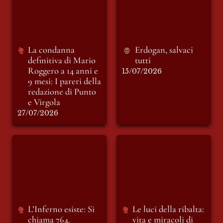
Roggero a 14 anni e
9 mesi: I pareri della
redazione di Punto e
Virgola
La condanna 
Erdogan, salvaci 
definitiva di Mario 
tutti
Roggero a 14 anni e 
15/07/2026
9 mesi: I pareri della 
redazione di Punto 
e Virgola
27/07/2026
L’Inferno esiste: Si
Le luci della ribalta:
chiama 764.
vita e miracoli di
Vittorio Sgarbi.
L’Inferno esiste: Si 
Le luci della ribalta: 
chiama 764.
vita e miracoli di 