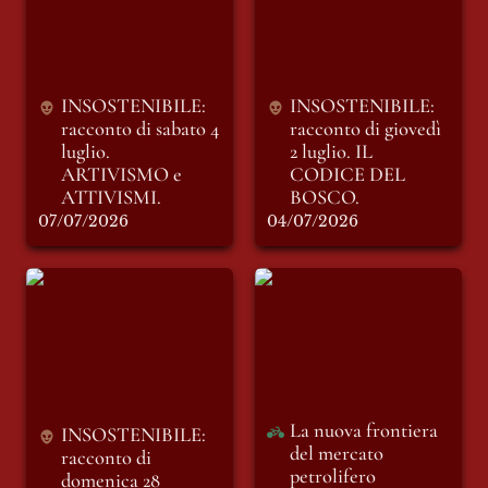
luglio. ARTIVISMO
2 luglio. IL CODICE
e ATTIVISMI.
DEL BOSCO.
INSOSTENIBILE: 
INSOSTENIBILE: 
racconto di sabato 4 
racconto di giovedì 
luglio. 
2 luglio. IL 
ARTIVISMO e 
CODICE DEL 
ATTIVISMI.
BOSCO.
07/07/2026
04/07/2026
INSOSTENIBILE:
La nuova frontiera
racconto di
del mercato
domenica 28
petrolifero
Giugno. LE
MONTAGNE
INVISIBILI.
La nuova frontiera 
INSOSTENIBILE: 
del mercato 
racconto di 
petrolifero 
domenica 28 