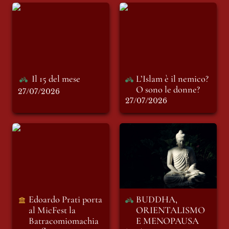
Il 15 del mese
L’Islam è il nemico?
O sono le donne?
Il 15 del mese
L’Islam è il nemico? 
O sono le donne?
27/07/2026
27/07/2026
Edoardo Prati porta
BUDDHA,
al MicFest la
ORIENTALISMO E
Batracomiomachia
MENOPAUSA
e riflette, ai
microfoni di Punto
e Virgola
Indipendente, sul
Edoardo Prati porta 
BUDDHA, 
linguaggio della
al MicFest la
ORIENTALISMO 
guerra e sul rumore
Batracomiomachia 
E MENOPAUSA