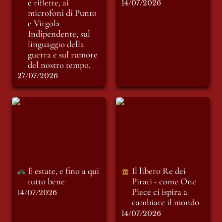
del nostro tempo.
e riflette, ai 
14/07/2026
microfoni di Punto 
e Virgola 
Indipendente, sul 
linguaggio della 
guerra e sul rumore 
del nostro tempo.
27/07/2026
È estate, e fino a qui
Il libero Re dei Pirati
tutto bene
- come One Piece ci
ispira a cambiare il
mondo
È estate, e fino a qui 
Il libero Re dei 
tutto bene
Pirati - come One 
Piece ci ispira a 
14/07/2026
cambiare il mondo
14/07/2026