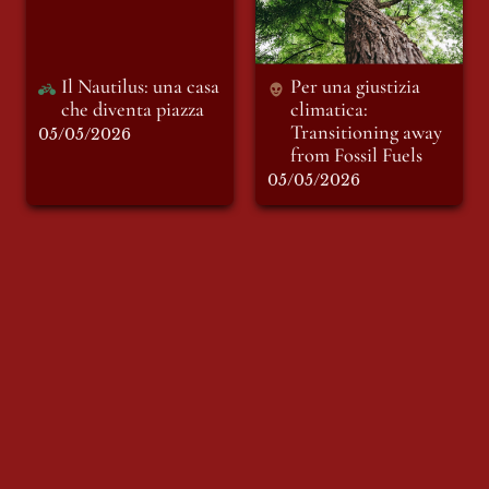
from Fossil Fuels
Il Nautilus: una casa 
Per una giustizia 
che diventa piazza
climatica: 
Transitioning away 
05/05/2026
from Fossil Fuels
05/05/2026