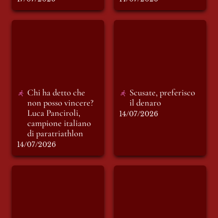
Chi ha detto che non
Scusate, preferisco il
posso vincere? Luca
denaro
Panciroli, campione
italiano di
paratriathlon
Chi ha detto che 
Scusate, preferisco 
non posso vincere? 
il denaro
Luca Panciroli, 
14/07/2026
campione italiano 
di paratriathlon
14/07/2026
The Fox is back
L’urlo dei Vichinghi:
la Norvegia elimina
il Brasile di
Ancelotti