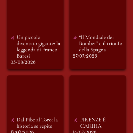
diventato gigante: la
Bomber” e il trionfo
leggenda di Franco
della Spagna
Baresi
Un piccolo 
“Il Mondiale dei 
diventato gigante: la 
Bomber” e il trionfo 
leggenda di Franco 
della Spagna
Baresi
27/07/2026
05/08/2026
Dal Pibe al Toro: la
FIRENZE È
historia se repite
CARIHA
Dal Pibe al Toro: la 
FIRENZE È 
historia se repite 
CARIHA
17/07/2026
14/07/2026