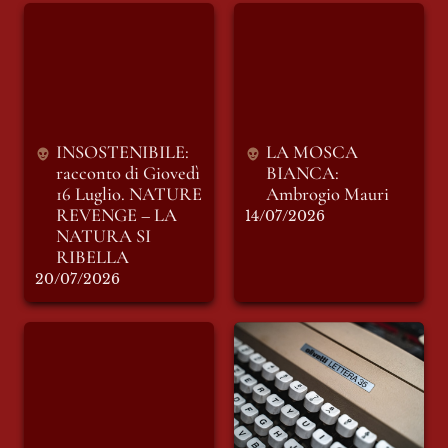
INSOSTENIBILE:
LA MOSCA
racconto di Giovedì
BIANCA: Ambrogio
16 Luglio. NATURE
Mauri
REVENGE – LA
NATURA SI
RIBELLA
INSOSTENIBILE: 
LA MOSCA 
racconto di Giovedì 
BIANCA: 
16 Luglio. 
NATURE 
Ambrogio Mauri
REVENGE – LA 
14/07/2026
NATURA SI 
RIBELLA
20/07/2026
I SIGNORI
Lettera Editoriale
DELL’EDITORIA -
Mensile di Luglio:
“Il Foglio“ e “Il
Una Redazione in
Messaggero”
vacanza
(seconda parte)