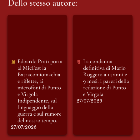
Dello stesso autore:
Edoardo Prati porta
La condanna
al MicFest la
definitiva di Mario
Batracomiomachia
Roggero a 14 anni e
e riflette, ai
9 mesi: I pareri della
microfoni di Punto
redazione di Punto e
e Virgola
Virgola
Indipendente, sul
Edoardo Prati porta 
La condanna 
linguaggio della
al MicFest la
definitiva di Mario 
guerra e sul rumore
Batracomiomachia 
Roggero a 14 anni e 
del nostro tempo.
e riflette, ai 
9 mesi: I pareri della 
microfoni di Punto 
redazione di Punto 
e Virgola 
e Virgola
Indipendente, sul 
27/07/2026
linguaggio della 
guerra e sul rumore 
del nostro tempo.
27/07/2026