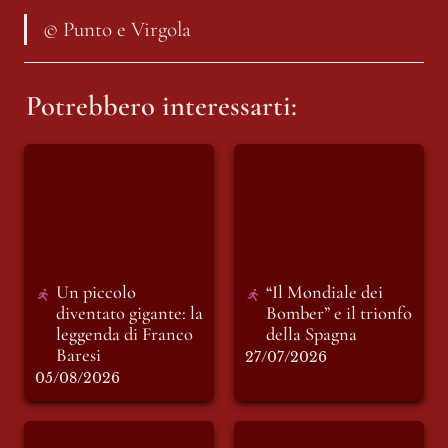
© Punto e Virgola
Potrebbero interessarti:
Un piccolo
“Il Mondiale dei
diventato gigante: la
Bomber” e il trionfo
leggenda di Franco
della Spagna
Baresi
Un piccolo 
“Il Mondiale dei 
diventato gigante: la 
Bomber” e il trionfo 
leggenda di Franco 
della Spagna
Baresi
27/07/2026
05/08/2026
Dal Pibe al Toro: la
FIRENZE È