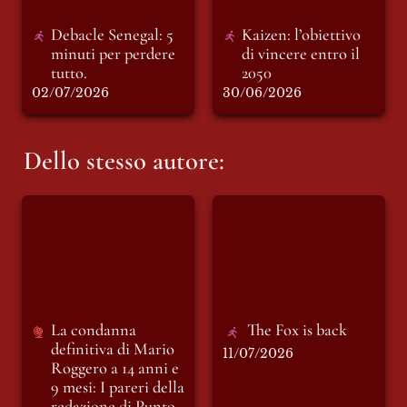
Debacle Senegal: 5 
Kaizen: l’obiettivo 
minuti per perdere 
di vincere entro il 
tutto. 
2050
02/07/2026
30/06/2026
Dello stesso autore:
La condanna
The Fox is back
definitiva di Mario
Roggero a 14 anni e
9 mesi: I pareri della
redazione di Punto e
Virgola
La condanna 
The Fox is back
definitiva di Mario 
11/07/2026
Roggero a 14 anni e 
9 mesi: I pareri della 
redazione di Punto 