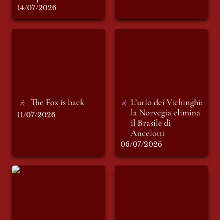
14/07/2026
The Fox is back
L’urlo dei Vichinghi:
la Norvegia elimina
il Brasile di
Ancelotti
The Fox is back
L’urlo dei Vichinghi: 
la Norvegia elimina 
11/07/2026
il Brasile di 
Ancelotti 
06/07/2026
Debacle Senegal: 5
Kaizen: l’obiettivo di
minuti per perdere
vincere entro il
tutto.
2050