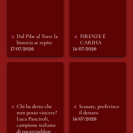
historia se repite
CARIHA
Dal Pibe al Toro: la 
FIRENZE È 
historia se repite 
CARIHA
17/07/2026
14/07/2026
Chi ha detto che non
Scusate, preferisco il
posso vincere? Luca
denaro
Panciroli, campione
italiano di
paratriathlon
Chi ha detto che 
Scusate, preferisco 
non posso vincere? 
il denaro
Luca Panciroli, 
14/07/2026
campione italiano 
di paratriathlon