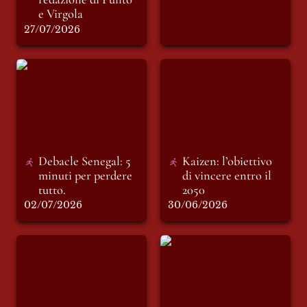
e Virgola
27/07/2026
Debacle Senegal: 5
Kaizen: l’obiettivo di
minuti per perdere
vincere entro il
tutto.
2050
Debacle Senegal: 5 
Kaizen: l’obiettivo 
minuti per perdere 
di vincere entro il 
tutto. 
2050
02/07/2026
30/06/2026
Il ruggito del calcio
L’ultimo mondiale
africano
di Messi