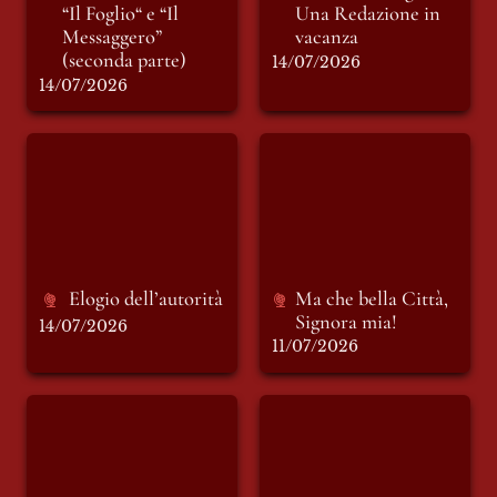
“Il Foglio“ e “Il 
Una Redazione in 
Messaggero” 
(seconda parte)
14/07/2026
14/07/2026
Elogio dell’autorità
Ma che bella Città,
Signora mia!
Elogio dell’autorità 
Ma che bella Città, 
Signora mia!
14/07/2026
11/07/2026
INSOSTENIBILE:
INSOSTENIBILE:
racconto di sabato 4
racconto di sabato
luglio. ARTIVISMO
27 giugno. PENURIA
e ATTIVISMI.
PADANA