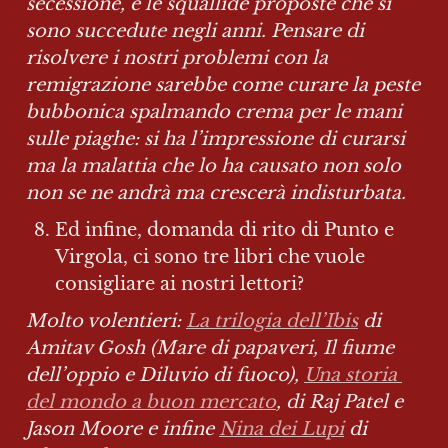
secessione, e le squallide proposte che si 
sono succedute negli anni. Pensare di 
risolvere i nostri problemi con la 
remigrazione sarebbe come curare la peste 
bubbonica spalmando crema per le mani 
sulle piaghe: si ha l’impressione di curarsi 
ma la malattia che lo ha causato non solo 
non se ne andrà ma crescerà indisturbata.
Ed infine, domanda di rito di Punto e 
Virgola, ci sono tre libri che vuole 
consigliare ai nostri lettori?
Molto volentieri: 
La trilogia dell’Ibis
 di 
Amitav Gosh (Mare di papaveri, Il fiume 
dell’oppio e Diluvio di fuoco), 
Una storia 
del mondo a buon mercato
, di Raj Patel e 
Jason Moore e infine 
Nina dei Lupi
 di 