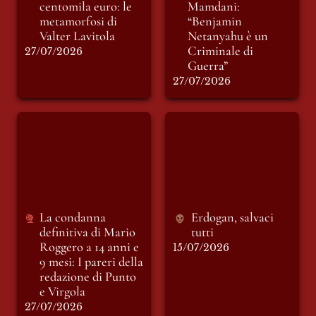
centomila euro: le 
Mamdani: 
metamorfosi di 
“Benjamin 
Valter Lavitola
Netanyahu è un 
Criminale di 
27/07/2026
Guerra”
27/07/2026
La condanna
Erdogan, salvaci
definitiva di Mario
tutti
Roggero a 14 anni e
9 mesi: I pareri della
redazione di Punto e
Virgola
La condanna 
Erdogan, salvaci 
definitiva di Mario 
tutti
Roggero a 14 anni e 
15/07/2026
9 mesi: I pareri della 
redazione di Punto 
e Virgola
27/07/2026