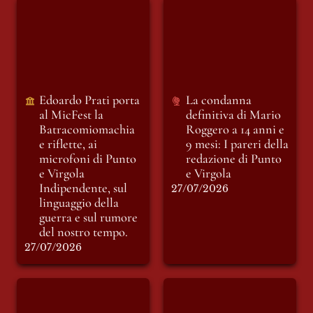
Edoardo Prati porta
La condanna
al MicFest la
definitiva di Mario
Batracomiomachia
Roggero a 14 anni e
e riflette, ai
9 mesi: I pareri della
microfoni di Punto
redazione di Punto e
e Virgola
Virgola
Indipendente, sul
Edoardo Prati porta 
La condanna 
linguaggio della
al MicFest la
definitiva di Mario 
guerra e sul rumore
Batracomiomachia 
Roggero a 14 anni e 
del nostro tempo.
e riflette, ai 
9 mesi: I pareri della 
microfoni di Punto 
redazione di Punto 
e Virgola 
e Virgola
Indipendente, sul 
27/07/2026
linguaggio della 
guerra e sul rumore 
del nostro tempo.
27/07/2026
INSOSTENIBILE:
LA MOSCA
racconto di Giovedì
BIANCA: Ambrogio