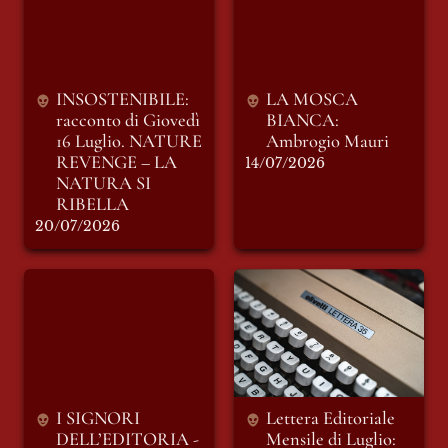
16 Luglio. NATURE
Mauri
REVENGE – LA
NATURA SI
RIBELLA
INSOSTENIBILE: 
LA MOSCA 
racconto di Giovedì 
BIANCA: 
16 Luglio. 
NATURE 
Ambrogio Mauri
REVENGE – LA 
14/07/2026
NATURA SI 
RIBELLA
20/07/2026
I SIGNORI
Lettera Editoriale
DELL’EDITORIA -
Mensile di Luglio:
“Il Foglio“ e “Il
Una Redazione in
Messaggero”
vacanza
(seconda parte)
I SIGNORI 
Lettera Editoriale 
DELL’EDITORIA - 
Mensile di Luglio: 