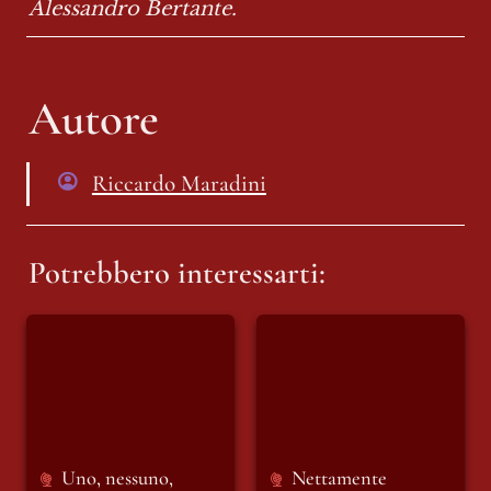
Alessandro Bertante.
Autore
Riccardo Maradini
Potrebbero interessarti:
Uno, nessuno,
Nettamente
centomila euro: le
Mamdani:
metamorfosi di
“Benjamin
Valter Lavitola
Netanyahu è un
Criminale di
Guerra”
Uno, nessuno, 
Nettamente 