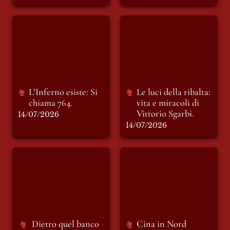
L’Inferno esiste: Si
Le luci della ribalta:
chiama 764.
vita e miracoli di
Vittorio Sgarbi.
L’Inferno esiste: Si 
Le luci della ribalta: 
chiama 764.
vita e miracoli di 
Vittorio Sgarbi.
14/07/2026
14/07/2026
Dietro quel banco
Cina in Nord Africa
e Medio Oriente: la
geoeconomia della
transizione
Dietro quel banco
Cina in 
Nord 