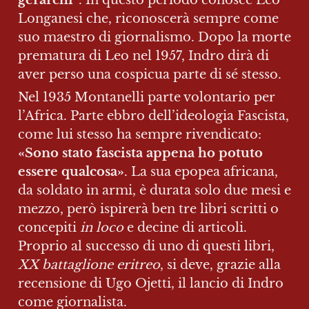
gerarchi”
. In questo periodo conosce Leo 
Longanesi che, riconoscerà sempre come 
suo maestro di giornalismo. Dopo la morte 
prematura di Leo nel 1957, Indro dirà di 
aver perso una cospicua parte di sé stesso.
Nel 1935
Montanelli parte volontario per 
l’Africa. Parte ebbro dell’ideologia Fascista, 
come lui stesso ha sempre rivendicato: 
«Sono stato fascista appena ho potuto 
essere qualcosa»
. La sua epopea africana, 
da soldato in armi, è durata solo due mesi e 
mezzo, però ispirerà ben tre libri scritti o 
concepiti 
in loco
 e decine di articoli. 
Proprio al successo di uno di questi libri, 
XX battaglione eritreo
, si deve, grazie alla 
recensione di Ugo Ojetti, il lancio di Indro 
come giornalista.