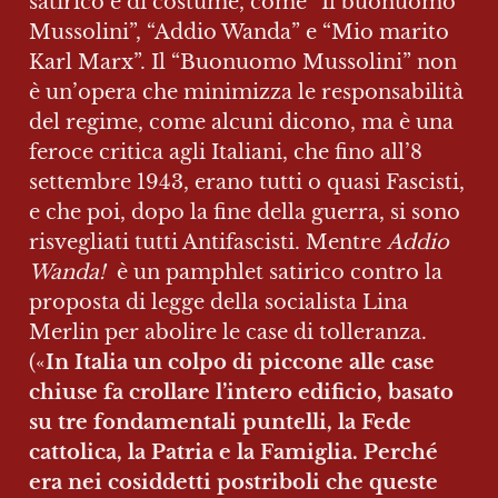
satirico e di costume, come “Il buonuomo 
Mussolini”, “Addio Wanda” e “Mio marito 
Karl Marx”. Il “Buonuomo Mussolini” non 
è un’opera che minimizza le responsabilità 
del regime, come alcuni dicono, ma è una 
feroce critica agli Italiani, che fino all’8 
settembre 1943, erano tutti o quasi Fascisti, 
e che poi, dopo la fine della guerra, si sono 
risvegliati tutti Antifascisti. Mentre 
Addio 
Wanda!
  è un pamphlet satirico contro la 
proposta di legge della socialista Lina 
Merlin per abolire le case di tolleranza. 
(«
In Italia un colpo di piccone alle case 
chiuse fa crollare l’intero edificio, basato 
su tre fondamentali puntelli, la Fede 
cattolica, la Patria e la Famiglia. Perché 
era nei cosiddetti postriboli che queste 