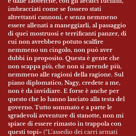
e dalle fabbriche, con gli arcaici fucilini, 
imbracciati come se fossero stati 
altrettanti cannoni, e senza nemmeno 
essere allenati a maneggiarli, al passaggio 
di quei mostruosi e terrificanti panzer, di 
cui non avrebbero potuto scalfire 
nemmeno un cingolo, non può aver 
dubbi in proposito. Questa è gente che 
non scappa più, che non si arrende più, 
nemmeno alle ragioni della ragione. Sul 
piano diplomatico, Nagy, credete a me, 
non è da invidiare. E forse è anche per 
questo che lo hanno lasciato alla testa del 
governo. Tutto sommato e a parte le 
sgradevoli avventure di stanotte, non mi 
spiace di essere rimasto in trappola con 
questi topi» 
(“L’assedio dei carri armati 