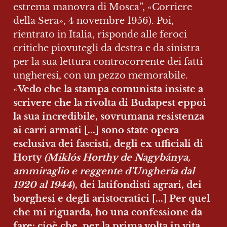
estrema manovra di Mosca”, «Corriere 
della Sera», 4 novembre 1956). Poi, 
rientrato in Italia, risponde alle feroci 
critiche piovutegli da destra e da sinistra 
per la sua lettura controcorrente dei fatti 
ungheresi, con un pezzo memorabile. 
«
Vedo che la stampa comunista insiste a 
scrivere che la rivolta di Budapest eppoi 
la sua incredibile, sovrumana resistenza 
ai carri armati [...] sono state opera 
esclusiva dei fascisti, degli ex ufficiali di 
Horty 
(Miklós Horthy de Nagybánya, 
ammiraglio e reggente d’Ungheria dal 
1920 al 1944
), dei latifondisti agrari, dei 
borghesi e degli aristocratici [...] Per quel 
che mi riguarda, ho una confessione da 
fare: cioè che, per la prima volta in vita 