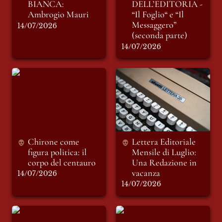
BIANCA: 
DELL’EDITORIA - 
Ambrogio Mauri
“Il Foglio“ e “Il 
Messaggero” 
14/07/2026
(seconda parte)
14/07/2026
Chirone come figura
Lettera Editoriale
politica: il corpo del
Mensile di Luglio:
centauro
Una Redazione in
vacanza
Chirone come 
Lettera Editoriale 
figura politica: il 
Mensile di Luglio: 
corpo del centauro 
Una Redazione in 
14/07/2026
14/07/2026
Elogio dell’autorità
Lettera del 7 Luglio:
Invisibili catene