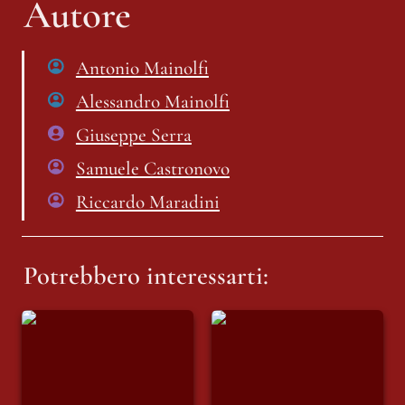
Autore
Antonio Mainolfi
Alessandro Mainolfi
Giuseppe Serra
Samuele Castronovo
Riccardo Maradini
Potrebbero interessarti:
La “dieta ancestrale”
INSOSTENIBILE:
di Haaland da 6000
racconto di Giovedì
kcal al giorno
16 Luglio. NATURE
REVENGE – LA
NATURA SI