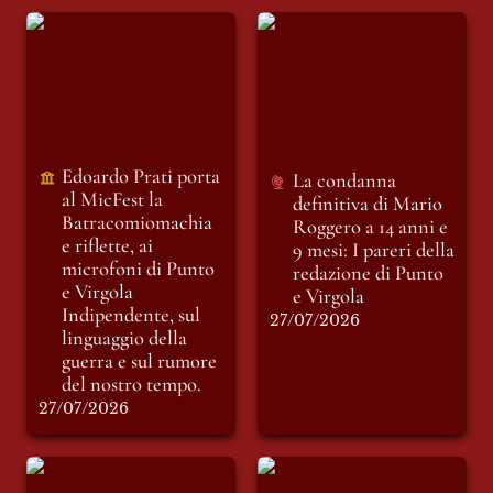
Edoardo Prati porta
La condanna
al MicFest la
definitiva di Mario
Batracomiomachia
Roggero a 14 anni e
e riflette, ai
9 mesi: I pareri della
microfoni di Punto
redazione di Punto e
e Virgola
Virgola
Indipendente, sul
Edoardo Prati porta 
La condanna 
linguaggio della
al MicFest la
definitiva di Mario 
guerra e sul rumore
Batracomiomachia 
Roggero a 14 anni e 
del nostro tempo.
e riflette, ai 
9 mesi: I pareri della 
microfoni di Punto 
redazione di Punto 
e Virgola 
e Virgola
Indipendente, sul 
27/07/2026
linguaggio della 
guerra e sul rumore 
del nostro tempo.
27/07/2026
INSOSTENIBILE:
INSOSTENIBILE:
racconto di Giovedì
racconto di sabato 11