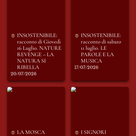
16 Luglio. NATURE
luglio. LE PAROLE
REVENGE – LA
E LA MUSICA
NATURA SI
RIBELLA
INSOSTENIBILE: 
INSOSTENIBILE: 
racconto di Giovedì 
racconto di sabato 
16 Luglio. 
NATURE 
11 luglio. LE 
REVENGE – LA 
PAROLE E LA 
NATURA SI 
MUSICA
RIBELLA
17/07/2026
20/07/2026
LA MOSCA
I SIGNORI
BIANCA: Ambrogio
DELL’EDITORIA -
Mauri
“Il Foglio“ e “Il
Messaggero”
(seconda parte)
LA MOSCA 
I SIGNORI 