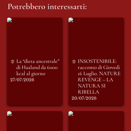
Potrebbero interessarti:
La “dieta ancestrale”
INSOSTENIBILE:
di Haaland da 6000
racconto di Giovedì
kcal al giorno
16 Luglio. NATURE
REVENGE – LA
NATURA SI
RIBELLA
La “dieta ancestrale” 
INSOSTENIBILE: 
di Haaland da 6000 
racconto di Giovedì 
kcal al giorno
16 Luglio. 
NATURE 
REVENGE – LA 
27/07/2026
NATURA SI 
RIBELLA
20/07/2026
INSOSTENIBILE:
Erdogan, salvaci
racconto di sabato 11
tutti
luglio. LE PAROLE