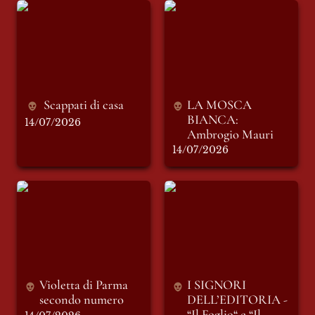
Scappati di casa
LA MOSCA
BIANCA: Ambrogio
Mauri
Scappati di casa
LA MOSCA 
BIANCA: 
14/07/2026
Ambrogio Mauri
14/07/2026
Violetta di Parma
I SIGNORI
secondo numero
DELL’EDITORIA -
“Il Foglio“ e “Il
Messaggero”
(seconda parte)
Violetta di Parma 
I SIGNORI 
secondo numero 
DELL’EDITORIA - 
“Il Foglio“ e “Il 