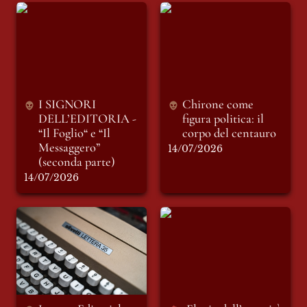
I SIGNORI
Chirone come figura
DELL’EDITORIA -
politica: il corpo del
“Il Foglio“ e “Il
centauro
Messaggero”
(seconda parte)
I SIGNORI 
Chirone come 
DELL’EDITORIA - 
figura politica: il 
“Il Foglio“ e “Il 
corpo del centauro 
Messaggero” 
14/07/2026
(seconda parte)
14/07/2026
Lettera Editoriale
Elogio dell’autorità
Mensile di Luglio:
Una Redazione in
vacanza