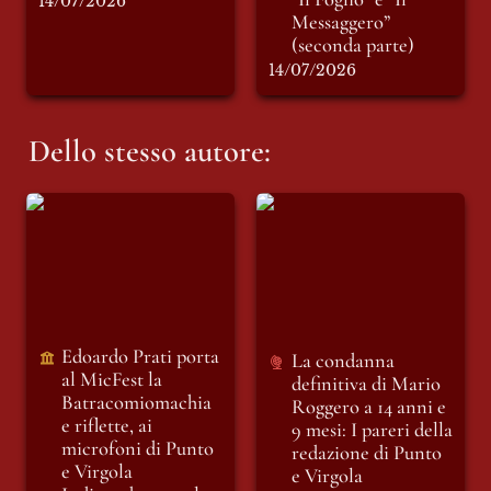
14/07/2026
Messaggero” 
(seconda parte)
14/07/2026
Dello stesso autore:
Edoardo Prati porta
La condanna
al MicFest la
definitiva di Mario
Batracomiomachia
Roggero a 14 anni e
e riflette, ai
9 mesi: I pareri della
microfoni di Punto
redazione di Punto e
e Virgola
Virgola
Indipendente, sul
Edoardo Prati porta 
La condanna 
linguaggio della
al MicFest la
definitiva di Mario 
guerra e sul rumore
Batracomiomachia 
Roggero a 14 anni e 
del nostro tempo.
e riflette, ai 
9 mesi: I pareri della 
microfoni di Punto 
redazione di Punto 
e Virgola 
e Virgola