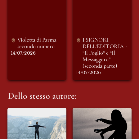
secondo numero
DELL’EDITORIA -
“Il Foglio“ e “Il
Messaggero”
(seconda parte)
Violetta di Parma 
I SIGNORI 
secondo numero 
DELL’EDITORIA - 
“Il Foglio“ e “Il 
14/07/2026
Messaggero” 
(seconda parte)
14/07/2026
Dello stesso autore:
Chiave N. 16
Chiave N. 15