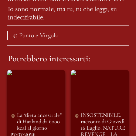
Io sono normale, ma tu, tu che leggi, sii 
indecifrabile. 
© Punto e Virgola
Potrebbero interessarti:
La “dieta ancestrale”
INSOSTENIBILE:
di Haaland da 6000
racconto di Giovedì
kcal al giorno
16 Luglio. NATURE
REVENGE – LA
NATURA SI
RIBELLA
La “dieta ancestrale” 
INSOSTENIBILE: 
di Haaland da 6000 
racconto di Giovedì 
kcal al giorno
16 Luglio. 
NATURE 
REVENGE – LA 
27/07/2026