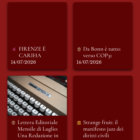
FIRENZE È
Da Bonn è tutto:
CARIHA
verso COP31
FIRENZE È 
Da Bonn è tutto: 
CARIHA
verso 
COP31
14/07/2026
14/07/2026
Lettera Editoriale
Strange fruit: il
Mensile di Luglio:
manifesto jazz dei
Una Redazione in
diritti civili
vacanza
Lettera Editoriale 
Strange fruit: il 
Mensile di Luglio: 
manifesto jazz dei 
Una Redazione in 
diritti civili 