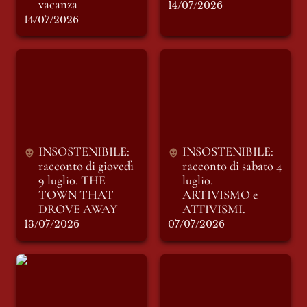
14/07/2026
14/07/2026
INSOSTENIBILE:
INSOSTENIBILE:
racconto di giovedì
racconto di sabato 4
9 luglio. THE
luglio. ARTIVISMO
TOWN THAT
e ATTIVISMI.
DROVE AWAY
INSOSTENIBILE: 
INSOSTENIBILE: 
racconto di giovedì 
racconto di sabato 4 
9 luglio. THE 
luglio. 
TOWN THAT 
ARTIVISMO e 
DROVE AWAY
ATTIVISMI.
13/07/2026
07/07/2026
INSOSTENIBILE:
INSOSTENIBILE:
racconto di giovedì
racconto di
2 luglio. IL CODICE
domenica 28
DEL BOSCO.
Giugno. LE