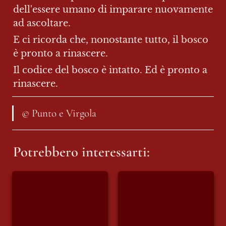
dell'essere umano di imparare nuovamente 
ad ascoltare.
E ci ricorda che, nonostante tutto, il bosco 
è pronto a rinascere.
Il codice del bosco è intatto. Ed è pronto a 
rinascere.
© Punto e Virgola
Potrebbero interessarti:
La “dieta ancestrale”
INSOSTENIBILE:
di Haaland da 6000
racconto di Giovedì
kcal al giorno
16 Luglio. NATURE
REVENGE – LA
NATURA SI