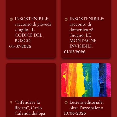
MONTAGNE
INVISIBILI.
INSOSTENIBILE: 
INSOSTENIBILE: 
racconto di giovedì 
racconto di 
2 luglio. IL 
domenica 28 
CODICE DEL 
Giugno. LE 
BOSCO.
MONTAGNE 
INVISIBILI.
04/07/2026
01/07/2026
“Difendere la
Lettera editoriale:
libertà”, Carlo
oltre l’arcobaleno
Calenda dialoga con
Michele Guerra:
modera Federico
Casanova
“Difendere la 
Lettera editoriale: 
libertà”, Carlo 
oltre l’arcobaleno 
Calenda dialoga 
10/06/2026