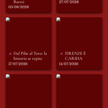
Baresi
27/07/2026
05/08/2026
Dal Pibe al Toro: la
FIRENZE È
historia se repite
CARIHA
Dal Pibe al Toro: la 
FIRENZE È 
historia se repite 
CARIHA
17/07/2026
14/07/2026
Chi ha detto che non
Scusate, preferisco il
posso vincere? Luca
denaro
Panciroli, campione
italiano di
paratriathlon