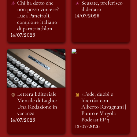
Chi ha detto che 
Scusate, preferisco 
non posso vincere? 
il denaro
Luca Panciroli, 
14/07/2026
campione italiano 
di paratriathlon
14/07/2026
Lettera Editoriale
«Fede, dubbi e
Mensile di Luglio:
libertà» con Alberto
Una Redazione in
Ravagnani | Punto e
vacanza
Virgola Podcast EP 3
Lettera Editoriale 
«Fede, dubbi e 
Mensile di Luglio: 
libertà» con 
Una Redazione in 
Alberto Ravagnani | 
Punto e Virgola 
Podcast EP 3
14/07/2026
13/07/2026