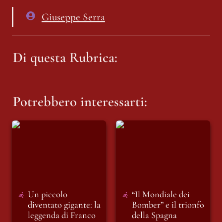
Giuseppe Serra
Di questa Rubrica:
Potrebbero interessarti:
Un piccolo
“Il Mondiale dei
diventato gigante: la
Bomber” e il trionfo
leggenda di Franco
della Spagna
Baresi
Un piccolo 
“Il Mondiale dei 
diventato gigante: la 
Bomber” e il trionfo 
leggenda di Franco 
della Spagna