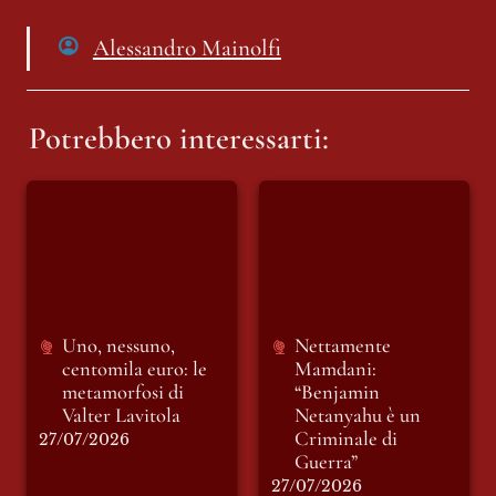
Alessandro Mainolfi
Potrebbero interessarti:
Uno, nessuno,
Nettamente
centomila euro: le
Mamdani:
metamorfosi di
“Benjamin
Valter Lavitola
Netanyahu è un
Criminale di
Guerra”
Uno, nessuno, 
Nettamente 
centomila euro: le 
Mamdani: 
metamorfosi di 
“Benjamin 
Valter Lavitola
Netanyahu è un 
Criminale di 
27/07/2026
Guerra”
27/07/2026