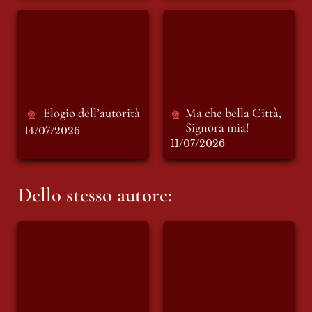
Elogio dell’autorità
Ma che bella Città,
Signora mia!
Elogio dell’autorità 
Ma che bella Città, 
Signora mia!
14/07/2026
11/07/2026
Dello stesso autore:
Edoardo Prati porta
I SIGNORI
al MicFest la
DELL’EDITORIA -
Batracomiomachia
“Il Foglio“ e “Il
e riflette, ai
Messaggero”
microfoni di Punto
(seconda parte)
e Virgola