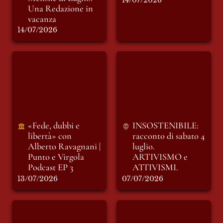
14/07/2026
Una Redazione in 
14/07/2026
«Fede, dubbi e
INSOSTENIBILE:
libertà» con Alberto
racconto di sabato 4
Ravagnani | Punto e
luglio. ARTIVISMO
Virgola Podcast EP 3
e ATTIVISMI.
«Fede, dubbi e 
INSOSTENIBILE: 
libertà» con 
racconto di sabato 4 
Alberto Ravagnani | 
luglio. 
Punto e Virgola 
ARTIVISMO e 
Podcast EP 3
ATTIVISMI.
13/07/2026
07/07/2026
INSOSTENIBILE:
L’ENS rompe con
racconto di giovedì
l’università: oltre un