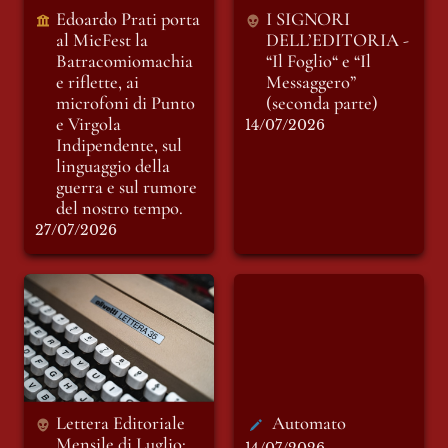
Indipendente, sul
Edoardo Prati porta 
I SIGNORI 
linguaggio della
al MicFest la
DELL’EDITORIA - 
guerra e sul rumore
Batracomiomachia 
“Il Foglio“ e “Il 
del nostro tempo.
e riflette, ai 
Messaggero” 
microfoni di Punto 
(seconda parte)
e Virgola 
14/07/2026
Indipendente, sul 
linguaggio della 
guerra e sul rumore 
del nostro tempo.
27/07/2026
Lettera Editoriale
Automato
Mensile di Luglio:
Una Redazione in
vacanza
Lettera Editoriale 
Automato
Mensile di Luglio: 