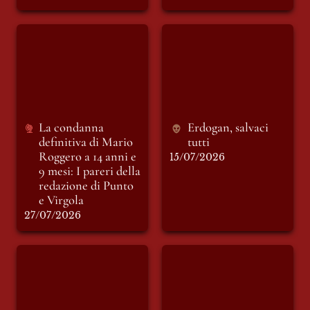
La condanna
Erdogan, salvaci
definitiva di Mario
tutti
Roggero a 14 anni e
9 mesi: I pareri della
redazione di Punto e
Virgola
La condanna 
Erdogan, salvaci 
definitiva di Mario 
tutti
Roggero a 14 anni e 
15/07/2026
9 mesi: I pareri della 
redazione di Punto 
e Virgola
27/07/2026
L’Inferno esiste: Si
Le luci della ribalta:
chiama 764.
vita e miracoli di
Vittorio Sgarbi.