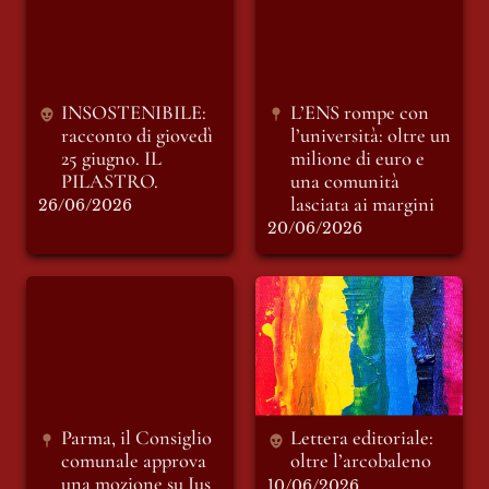
25 giugno. IL
milione di euro e
PILASTRO.
una comunità
lasciata ai margini
INSOSTENIBILE: 
L’ENS rompe con 
racconto di giovedì 
l’università: oltre un 
25 giugno. IL 
milione di euro e 
PILASTRO.
una comunità 
lasciata ai margini
26/06/2026
20/06/2026
Parma, il Consiglio
Lettera editoriale:
comunale approva
oltre l’arcobaleno
una mozione su Ius
Soli e cittadinanza
civica. Il plauso di
CIAC.
Parma, il Consiglio 
Lettera editoriale: 
comunale approva 
oltre l’arcobaleno 
una mozione su 
Ius 
10/06/2026