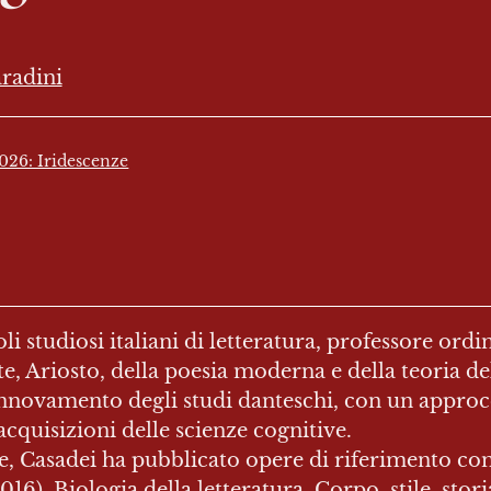
radini
026: Iridescenze
 studiosi italiani di letteratura, professore ordin
nte, Ariosto, della poesia moderna e della teoria de
nnovamento degli studi danteschi, con un approccio
acquisizioni delle scienze cognitive.

, Casadei ha pubblicato opere di riferimento co
016), Biologia della letteratura. Corpo, stile, sto