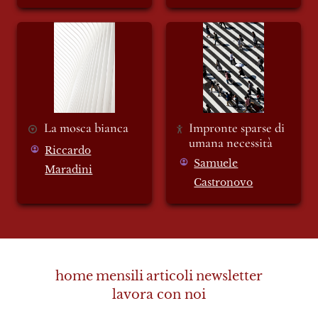
La mosca bianca
Impronte sparse di
umana necessità
La mosca bianca
Impronte sparse di 
umana necessità
Riccardo
Samuele
Maradini
Castronovo
home
mensili
articoli
newsletter
lavora con noi