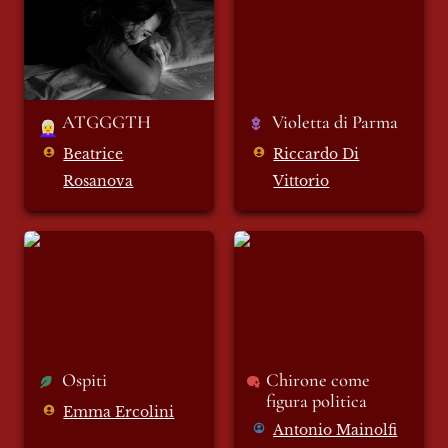
ATGGGTH
Violetta di Parma 
👩‍🦳
Beatrice
Riccardo Di
Rosanova
Vittorio
Ospiti
Chirone come figura
politica
Ospiti
Chirone come 
figura politica
Emma Ercolini
Antonio Mainolfi