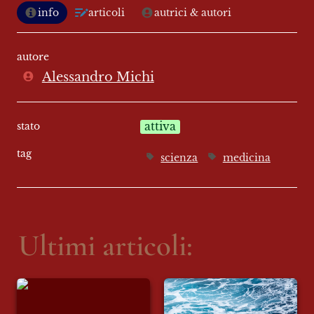
info
articoli
autrici & autori
autore
Alessandro Michi
stato
attiva
tag
scienza
medicina
Ultimi articoli:
La “dieta ancestrale”
Patologia da
di Haaland da 6000
decompressione