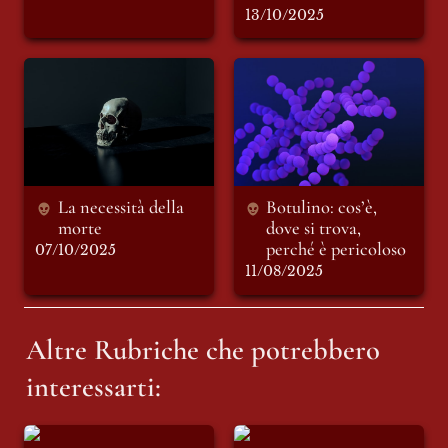
13/10/2025
La necessità della
Botulino: cos’è,
morte
dove si trova,
perché è pericoloso
La necessità della 
Botulino: cos’è, 
morte 
dove si trova, 
perché è pericoloso 
07/10/2025
11/08/2025
Altre Rubriche che potrebbero 
interessarti:
Sottopelle
Corpus Docet