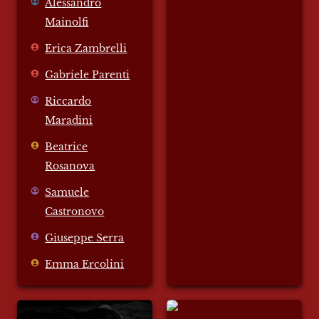
Alessandro
Mainolfi
Erica Zambrelli
Gabriele Parenti
Riccardo
Maradini
Beatrice
Rosanova
Samuele
Castronovo
Giuseppe Serra
Emma Ercolini
ATGGGTH
Violetta di Parma