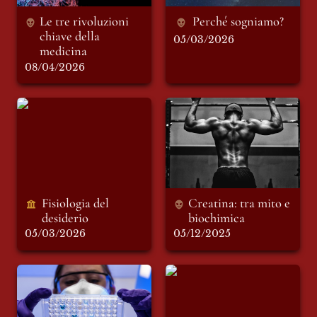
Le tre rivoluzioni 
Perché sogniamo?
chiave della 
05/03/2026
medicina 
08/04/2026
Fisiologia del
Creatina: tra mito e
desiderio
biochimica
Fisiologia del 
Creatina: tra mito e 
desiderio 
biochimica 
05/03/2026
05/12/2025
Stagione influenzale
Malattia di Lyme:
2025-2026
quando la fama non
fa la differenza