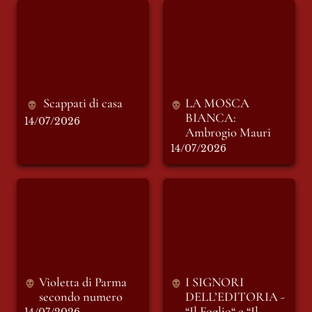
Scappati di casa
LA MOSCA
BIANCA: Ambrogio
Mauri
Scappati di casa
LA MOSCA 
BIANCA: 
14/07/2026
Ambrogio Mauri
14/07/2026
Violetta di Parma
I SIGNORI
secondo numero
DELL’EDITORIA -
“Il Foglio“ e “Il
Messaggero”
(seconda parte)
Violetta di Parma 
I SIGNORI 
secondo numero 
DELL’EDITORIA - 
“Il Foglio“ e “Il 