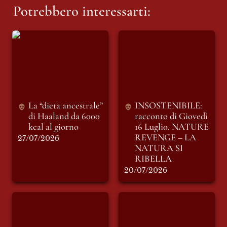
Potrebbero interessarti:
La “dieta ancestrale”
INSOSTENIBILE:
di Haaland da 6000
racconto di Giovedì
kcal al giorno
16 Luglio. NATURE
REVENGE – LA
NATURA SI
RIBELLA
La “dieta ancestrale” 
INSOSTENIBILE: 
di Haaland da 6000 
racconto di Giovedì 
kcal al giorno
16 Luglio. 
NATURE 
REVENGE – LA 
27/07/2026
NATURA SI 
RIBELLA
20/07/2026
INSOSTENIBILE:
Erdogan, salvaci
racconto di sabato 11
tutti
luglio. LE PAROLE