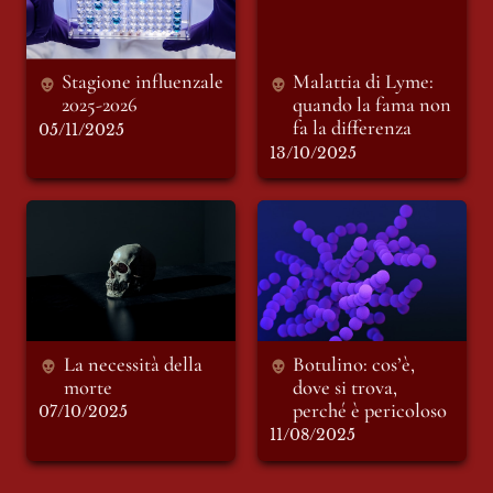
Stagione influenzale 
Malattia di Lyme: 
2025-2026 
quando la fama non 
fa la differenza 
05/11/2025
13/10/2025
La necessità della
Botulino: cos’è,
morte
dove si trova,
perché è pericoloso
La necessità della 
Botulino: cos’è, 
morte 
dove si trova, 
perché è pericoloso 
07/10/2025
11/08/2025