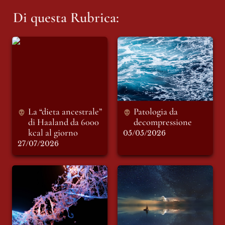
Di questa Rubrica:
La “dieta ancestrale”
Patologia da
di Haaland da 6000
decompressione
kcal al giorno
La “dieta ancestrale” 
Patologia da 
di Haaland da 6000 
decompressione
kcal al giorno
05/05/2026
27/07/2026
Le tre rivoluzioni
Perché sogniamo?
chiave della
medicina