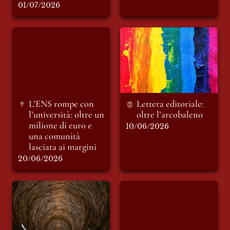
01/07/2026
L’ENS rompe con
Lettera editoriale:
l’università: oltre un
oltre l’arcobaleno
milione di euro e
una comunità
lasciata ai margini
L’ENS rompe con 
Lettera editoriale: 
l’università: oltre un 
oltre l’arcobaleno 
milione di euro e 
10/06/2026
una comunità 
lasciata ai margini
20/06/2026
I miei tre propositi
Dialogo con Alberto
come futuro
Casadei
insegnante di lettere