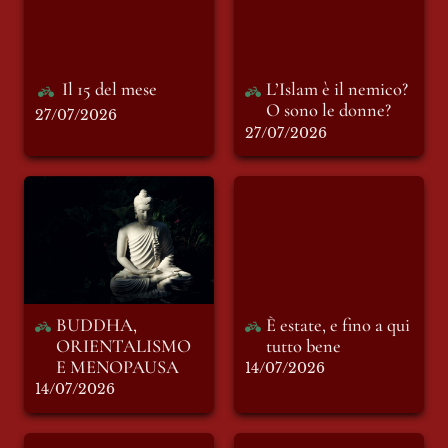
Il 15 del mese
L’Islam è il nemico? 
O sono le donne?
27/07/2026
27/07/2026
BUDDHA,
È estate, e fino a qui
ORIENTALISMO E
tutto bene
MENOPAUSA
BUDDHA, 
È estate, e fino a qui 
ORIENTALISMO 
tutto bene
E MENOPAUSA
14/07/2026
14/07/2026
Spiagge sicure
Parma è ancora