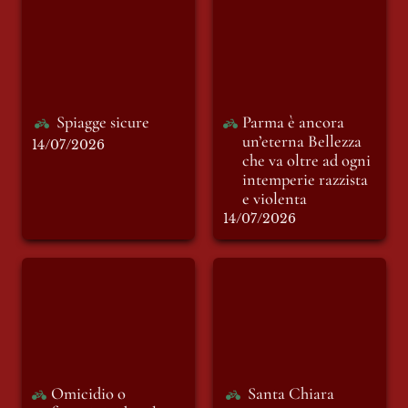
un’eterna Bellezza
che va oltre ad ogni
intemperie razzista
e violenta
Spiagge sicure
Parma è ancora 
un’eterna Bellezza 
14/07/2026
che va oltre ad ogni 
intemperie razzista 
e violenta
14/07/2026
Omicidio o
Santa Chiara
femminicidio: il
limite subliminale
tra due termini
tanto simili quanto
diversi
Omicidio o 
Santa Chiara