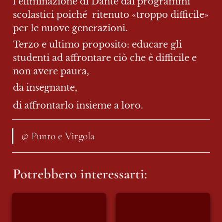
l’eliminazione di Dante dai programmi 
scolastici poiché  ritenuto «troppo difficile» 
per le nuove generazioni.
Terzo e ultimo proposito: educare gli 
studenti ad affrontare ciò che è difficile e 
non avere paura,
da insegnante,
di affrontarlo insieme a loro.
© Punto e Virgola
Potrebbero interessarti:
Il 15 del mese
L’Islam è il nemico?
O sono le donne?