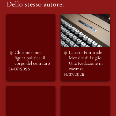
Dello stesso autore:
Chirone come figura
Lettera Editoriale
politica: il corpo del
Mensile di Luglio:
centauro
Una Redazione in
vacanza
Chirone come 
Lettera Editoriale 
figura politica: il 
Mensile di Luglio: 
corpo del centauro 
Una Redazione in 
14/07/2026
14/07/2026
Sulla solitudine
«Fede, dubbi e
libertà» con Alberto
Ravagnani | Punto e
Virgola Podcast EP 3