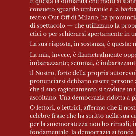
È questa la domanda che molti si stan
consueto sguardo umbratile e la barba
teatro Out Off di Milano, ha pronunciat
di spettacolo — che utilizzano la propr
etici o per schierarsi apertamente in un
La sua risposta, in sostanza, è questa:
La mia, invece, è diametralmente oppost
imbarazzante; semmai, è imbarazzante
Il Nostro, forte della propria autorevol
pronunciarsi debbano essere persone a
che il suo ragionamento si traduce in 
ascoltano. Una democrazia ridotta a pl
O lettori, o lettrici, affermo che il no
celebre frase che ha scritto nella sua 
per la smemoratezza non ho rimedi; inv
fondamentale: la democrazia si fonda 