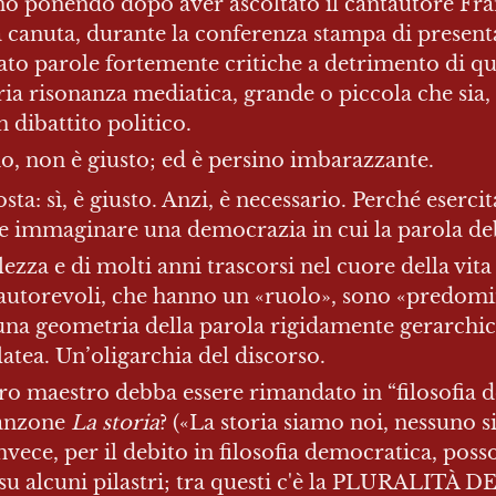
no ponendo dopo aver ascoltato il cantautore Fran
 canuta, durante la conferenza stampa di presenta
o parole fortemente critiche a detrimento di quei
ia risonanza mediatica, grande o piccola che sia, p
 dibattito politico.
 no, non è giusto; ed è persino imbarazzante.
a: sì, è giusto. Anzi, è necessario. Perché esercit
 immaginare una democrazia in cui la parola debb
ezza e di molti anni trascorsi nel cuore della vita p
utorevoli, che hanno un «ruolo», sono «predominan
una geometria della parola rigidamente gerarchica
atea. Un’oligarchia del discorso.
stro maestro debba essere rimandato in “filosofia d
canzone 
La storia
? («La storia siamo noi, nessuno si
ece, per il debito in filosofia democratica, poss
su alcuni pilastri; tra questi c'è la PLURALITÀ D