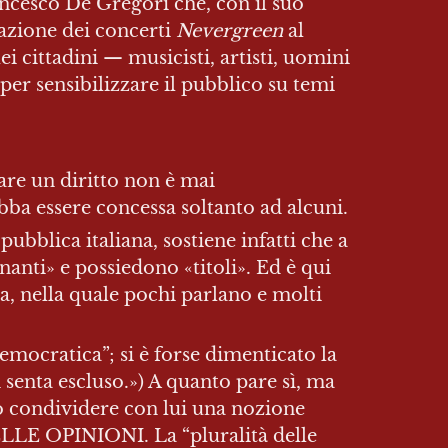
cesco De Gregori che, con il suo 
zione dei concerti 
Nevergreen
 al 
 cittadini — musicisti, artisti, uomini 
er sensibilizzare il pubblico su temi 
are un diritto non è mai 
a essere concessa soltanto ad alcuni.
ubblica italiana, sostiene infatti che a 
ti» e possiedono «titoli». Ed è qui 
, nella quale pochi parlano e molti 
emocratica”; si è forse dimenticato la 
 senta escluso.») A quanto pare sì, ma 
o condividere con lui una nozione 
ELLE OPINIONI. La “pluralità delle 