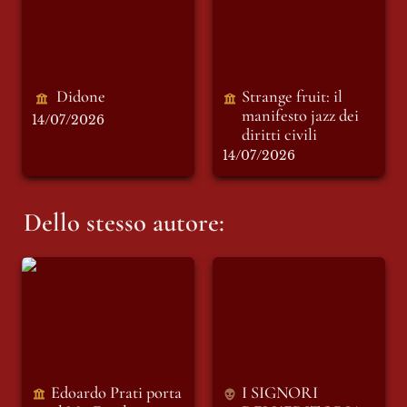
diritti civili
Didone
Strange fruit: il 
manifesto jazz dei 
14/07/2026
diritti civili 
14/07/2026
Dello stesso autore:
Edoardo Prati porta
I SIGNORI
al MicFest la
DELL’EDITORIA -
Batracomiomachia
“Il Foglio“ e “Il
e riflette, ai
Messaggero”
microfoni di Punto
(seconda parte)
e Virgola
Indipendente, sul
Edoardo Prati porta 
I SIGNORI 