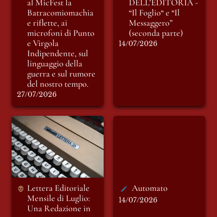
linguaggio della
al MicFest la
DELL’EDITORIA - 
guerra e sul rumore
Batracomiomachia 
“Il Foglio“ e “Il 
del nostro tempo.
e riflette, ai 
Messaggero” 
microfoni di Punto 
(seconda parte)
e Virgola 
14/07/2026
Indipendente, sul 
linguaggio della 
guerra e sul rumore 
del nostro tempo.
27/07/2026
Lettera Editoriale
Automato
Mensile di Luglio:
Una Redazione in
vacanza
Lettera Editoriale 
Automato
Mensile di Luglio: 
14/07/2026
Una Redazione in 