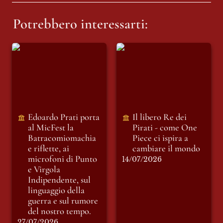
Potrebbero interessarti:
Edoardo Prati porta
Il libero Re dei Pirati
al MicFest la
- come One Piece ci
Batracomiomachia
ispira a cambiare il
e riflette, ai
mondo
microfoni di Punto
e Virgola
Indipendente, sul
Edoardo Prati porta 
Il libero Re dei 
linguaggio della
al MicFest la
Pirati - come One 
guerra e sul rumore
Batracomiomachia 
Piece ci ispira a 
del nostro tempo.
e riflette, ai 
cambiare il mondo
microfoni di Punto 
14/07/2026
e Virgola 
Indipendente, sul 
linguaggio della 
guerra e sul rumore 
del nostro tempo.
27/07/2026