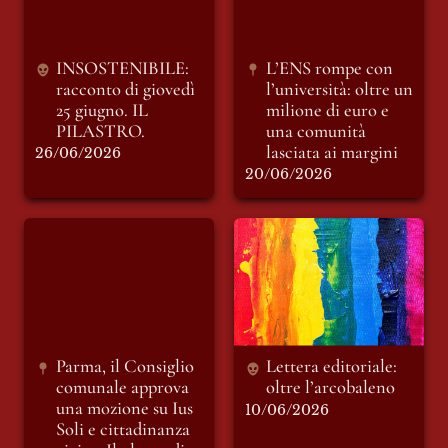
lasciata ai margini
INSOSTENIBILE: 
L’ENS rompe con 
racconto di giovedì 
l’università: oltre un 
25 giugno. IL 
milione di euro e 
PILASTRO.
una comunità 
lasciata ai margini
26/06/2026
20/06/2026
Parma, il Consiglio
Lettera editoriale:
comunale approva
oltre l’arcobaleno
una mozione su Ius
Soli e cittadinanza
civica. Il plauso di
CIAC.
Parma, il Consiglio 
Lettera editoriale: 
comunale approva 
oltre l’arcobaleno 
una mozione su 
Ius 
10/06/2026
Soli 
e cittadinanza 