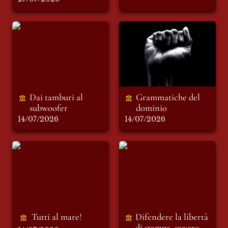
Dai tamburi al
Grammatiche del
subwoofer
dominio
Dai tamburi al 
Grammatiche del 
subwoofer
dominio 
14/07/2026
14/07/2026
Tutti al mare!
Difendere la libertà
di stampa, ovvero
riformare il mondo
dell’informazione
Tutti al mare!
Difendere la libertà 
di stampa, ovvero 