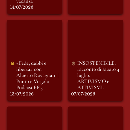
14/07/2026
«Fede, dubbi e
INSOSTENIBILE:
libertà» con Alberto
racconto di sabato 4
Ravagnani | Punto e
luglio. ARTIVISMO
Virgola Podcast EP 3
e ATTIVISMI.
«Fede, dubbi e 
INSOSTENIBILE: 
libertà» con 
racconto di sabato 4 
Alberto Ravagnani | 
luglio. 
Punto e Virgola 
ARTIVISMO e 
Podcast EP 3
ATTIVISMI.
13/07/2026
07/07/2026
INSOSTENIBILE:
L’ENS rompe con
racconto di giovedì
l’università: oltre un
25 giugno. IL
milione di euro e
PILASTRO.
una comunità