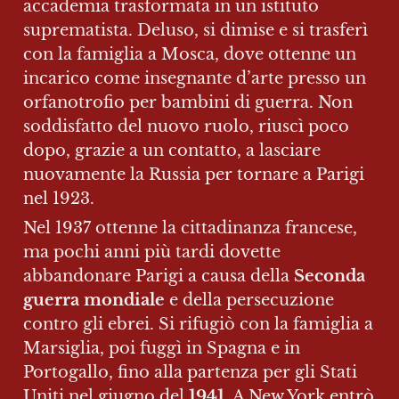
accademia trasformata in un istituto 
suprematista. Deluso, si dimise e si trasferì 
con la famiglia a Mosca, dove ottenne un 
incarico come insegnante d’arte presso un 
orfanotrofio per bambini di guerra. Non 
soddisfatto del nuovo ruolo, riuscì poco 
dopo, grazie a un contatto, a lasciare 
nuovamente la Russia per tornare a Parigi 
nel 1923.
Nel 1937 ottenne la cittadinanza francese, 
ma pochi anni più tardi dovette 
abbandonare Parigi a causa della 
Seconda 
guerra mondiale
 e della persecuzione 
contro gli ebrei. Si rifugiò con la famiglia a 
Marsiglia, poi fuggì in Spagna e in 
Portogallo, fino alla partenza per gli Stati 
Uniti nel giugno del 
1941
. A New York entrò 