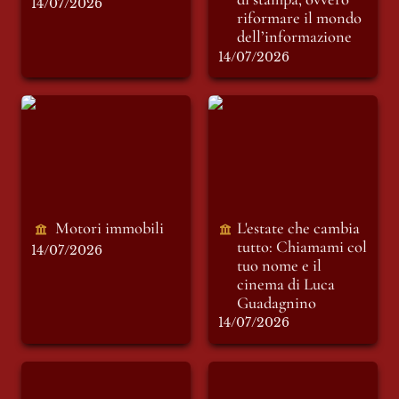
14/07/2026
riformare il mondo 
dell’informazione 
14/07/2026
Motori immobili
L'estate che cambia
tutto: Chiamami col
tuo nome e il
cinema di Luca
Guadagnino
Motori immobili 
L'estate che cambia 
tutto: 
Chiamami col 
14/07/2026
tuo nome
 e il 
cinema di Luca 
Guadagnino
14/07/2026
Didone
Strange fruit: il
manifesto jazz dei