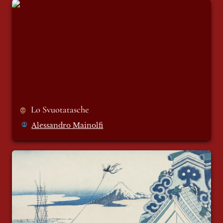
Lo Svuotatasche
Lo Svuotatasche 
Alessandro Mainolfi
Sirene Antiaeree - Notizie dall’anima #1