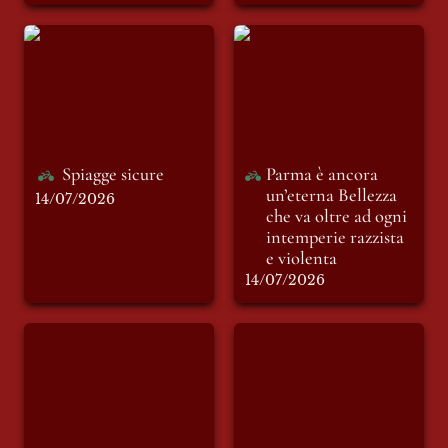
Spiagge sicure
Parma è ancora
un’eterna Bellezza
che va oltre ad ogni
intemperie razzista
e violenta
Spiagge sicure
Parma è ancora 
un’eterna Bellezza 
14/07/2026
che va oltre ad ogni 
intemperie razzista 
e violenta
14/07/2026
Omicidio o
Santa Chiara
femminicidio: il
limite subliminale
tra due termini
tanto simili quanto
diversi