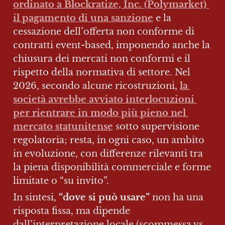
ordinato a Blockratize, Inc. (Polymarket) 
il pagamento di una sanzione
 e la 
cessazione dell’offerta non conforme di 
contratti event-based, imponendo anche la 
chiusura dei mercati non conformi e il 
rispetto della normativa di settore. Nel 
2026, secondo alcune ricostruzioni, 
la 
società avrebbe avviato interlocuzioni 
per rientrare in modo più pieno nel 
mercato statunitense
 sotto supervisione 
regolatoria; resta, in ogni caso, un ambito 
in evoluzione, con differenze rilevanti tra 
la piena disponibilità commerciale e forme 
limitate o “su invito”.
In sintesi, 
“dove si può usare”
 non ha una 
risposta fissa, ma dipende 
dall’interpretazione locale (scommessa vs 