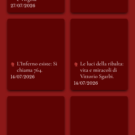
27/07/2026
L’Inferno esiste: Si
Le luci della ribalta:
chiama 764.
vita e miracoli di
Vittorio Sgarbi.
L’Inferno esiste: Si 
Le luci della ribalta: 
chiama 764.
vita e miracoli di 
Vittorio Sgarbi.
14/07/2026
14/07/2026
Dietro quel banco
Cina in Nord Africa
e Medio Oriente: la
geoeconomia della
transizione