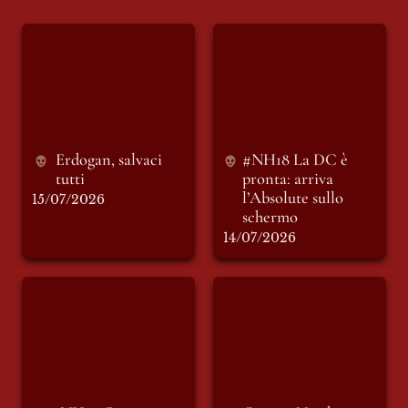
Erdogan, salvaci
#NH18 La DC è
tutti
pronta: arriva
l’Absolute sullo
schermo
Erdogan, salvaci 
#NH18 La DC è 
tutti
pronta: arriva 
l’Absolute sullo 
15/07/2026
schermo
14/07/2026
#NH19 Geometria
Cina in Nord Africa
delle scene
e Medio Oriente: la
geoeconomia della
transizione