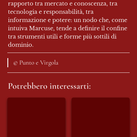
rapporto tra mercato e conoscenza, tra 
tecnologia e responsabilità, tra 
informazione e potere: un nodo che, come 
intuiva Marcuse, tende a definire il confine 
tra strumenti utili e forme più sottili di 
dominio.
© Punto e Virgola
Potrebbero interessarti:
Uno, nessuno,
Nettamente
centomila euro: le
Mamdani:
metamorfosi di
“Benjamin
Valter Lavitola
Netanyahu è un
Criminale di
Guerra”