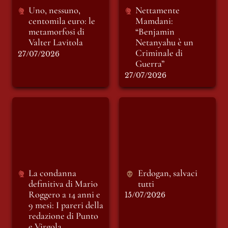
Uno, nessuno, 
Nettamente 
centomila euro: le 
Mamdani: 
metamorfosi di 
“Benjamin 
Valter Lavitola
Netanyahu è un 
Criminale di 
27/07/2026
Guerra”
27/07/2026
La condanna
Erdogan, salvaci
definitiva di Mario
tutti
Roggero a 14 anni e
9 mesi: I pareri della
redazione di Punto e
Virgola
La condanna 
Erdogan, salvaci 
definitiva di Mario 
tutti
Roggero a 14 anni e 
15/07/2026
9 mesi: I pareri della 
redazione di Punto 
e Virgola