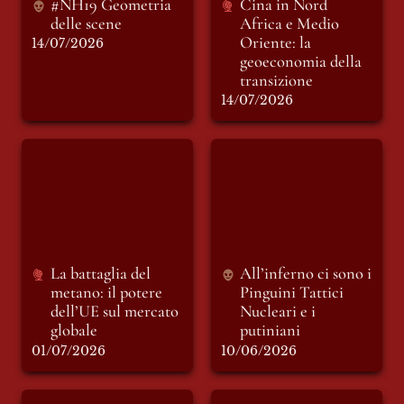
#NH19 Geometria 
Cina in 
Nord 
delle scene
Africa e Medio 
Oriente: la 
14/07/2026
geoeconomia della 
transizione
14/07/2026
La battaglia del
All’inferno ci sono i
metano: il potere
Pinguini Tattici
dell’UE sul mercato
Nucleari e i
globale
putiniani
La battaglia del 
All’inferno ci sono i 
metano: il potere 
Pinguini Tattici 
dell’UE sul mercato 
Nucleari e i 
globale
putiniani
01/07/2026
10/06/2026
Prometeo ha fame
Casa nel Parco