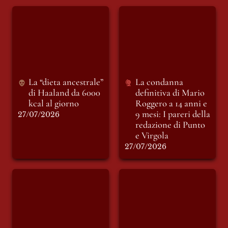
La “dieta ancestrale”
La condanna
di Haaland da 6000
definitiva di Mario
kcal al giorno
Roggero a 14 anni e
9 mesi: I pareri della
redazione di Punto e
Virgola
La “dieta ancestrale” 
La condanna 
di Haaland da 6000 
definitiva di Mario 
kcal al giorno
Roggero a 14 anni e 
9 mesi: I pareri della 
27/07/2026
redazione di Punto 
e Virgola
27/07/2026
INSOSTENIBILE:
INSOSTENIBILE:
racconto di Giovedì
racconto di sabato 11
16 Luglio. NATURE
luglio. LE PAROLE
REVENGE – LA
E LA MUSICA
NATURA SI