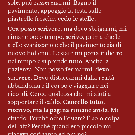
sole, può rasserenarmi. Bagno il 
pavimento, appoggio la testa sulle 
piastrelle fresche, 
vedo le stelle.
Ora posso scrivere
, ma devo sbrigarmi, mi 
rimane poco tempo, 
scrivo
, prima che le 
stelle svaniscano e che il pavimento sia di 
nuovo bollente. L’estate mi porta indietro 
nel tempo e si prende tutto. Anche la 
pazienza. Non posso fermarmi, 
devo 
scrivere
. Devo distaccarmi dalla realtà, 
abbandonare il corpo e viaggiare nei 
ricordi. Cerco qualcosa che mi aiuti a 
sopportare il caldo. 
Cancello tutto, 
riscrivo, ma la pagina rimane arida
. Mi 
chiedo: Perché odio l’estate? È solo colpa 
dell’afa? Perché quand’ero piccolo mi 
piaceva così tanto ed ora no?