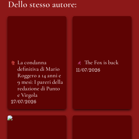
Dello stesso autore:
La condanna
The Fox is back
definitiva di Mario
Roggero a 14 anni e
9 mesi: I pareri della
redazione di Punto e
Virgola
La condanna 
The Fox is back
definitiva di Mario 
11/07/2026
Roggero a 14 anni e 
9 mesi: I pareri della 
redazione di Punto 
e Virgola
27/07/2026
Debacle Senegal: 5
Kaizen: l’obiettivo di
minuti per perdere
vincere entro il
tutto.
2050