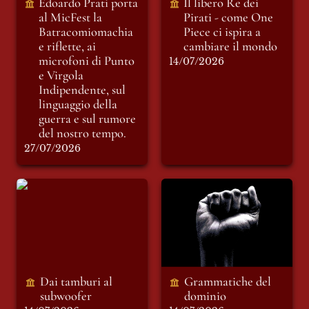
Edoardo Prati porta 
Il libero Re dei 
linguaggio della
al MicFest la
Pirati - come One 
guerra e sul rumore
Batracomiomachia 
Piece ci ispira a 
del nostro tempo.
e riflette, ai 
cambiare il mondo
microfoni di Punto 
14/07/2026
e Virgola 
Indipendente, sul 
linguaggio della 
guerra e sul rumore 
del nostro tempo.
27/07/2026
Dai tamburi al
Grammatiche del
subwoofer
dominio
Dai tamburi al 
Grammatiche del 
subwoofer
dominio 