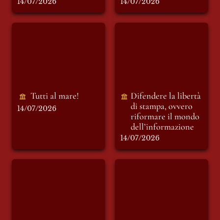
14/07/2026
14/07/2026
Tutti al mare!
Difendere la libertà
di stampa, ovvero
riformare il mondo
dell’informazione
Tutti al mare!
Difendere la libertà 
di stampa, ovvero 
14/07/2026
riformare il mondo 
dell’informazione 
14/07/2026
Motori immobili
L'estate che cambia
tutto: Chiamami col
tuo nome e il
cinema di Luca
Guadagnino