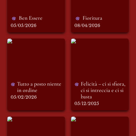
Ben Essere
Fioritura 
05/05/2026
08/04/2026
Tutto a posto niente
Felicità – ci si sfiora,
in ordine
ci si intreccia e ci si
basta
Tutto a posto niente 
Felicità – ci si sfiora, 
in ordine 
ci si intreccia e ci si 
basta
05/02/2026
05/12/2025
ARTÈTIPI:
Il malinconico
imperfetto, grezzo e
autunno piacevole. -
spontaneo
foto