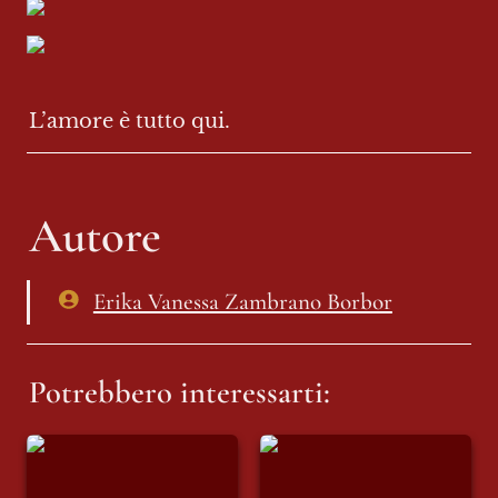
L’amore è tutto qui.
Autore
Erika Vanessa Zambrano Borbor
Potrebbero interessarti:
Edoardo Prati porta
Il libero Re dei Pirati
al MicFest la
- come One Piece ci
Batracomiomachia
ispira a cambiare il