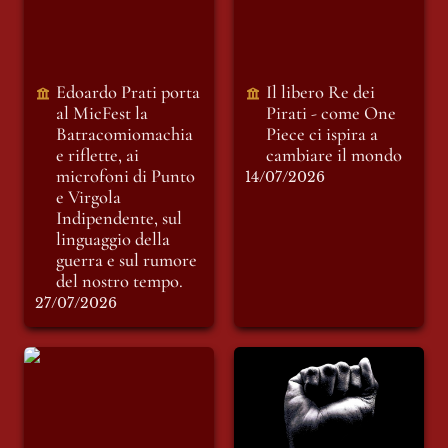
e riflette, ai
mondo
microfoni di Punto
e Virgola
Indipendente, sul
Edoardo Prati porta 
Il libero Re dei 
linguaggio della
al MicFest la
Pirati - come One 
guerra e sul rumore
Batracomiomachia 
Piece ci ispira a 
del nostro tempo.
e riflette, ai 
cambiare il mondo
microfoni di Punto 
14/07/2026
e Virgola 
Indipendente, sul 
linguaggio della 
guerra e sul rumore 
del nostro tempo.
27/07/2026
Dai tamburi al
Grammatiche del
subwoofer
dominio