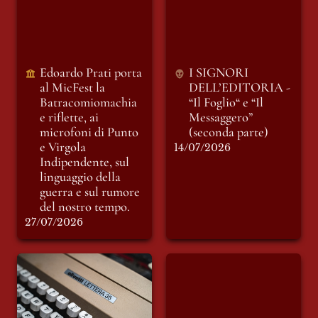
Batracomiomachia
“Il Foglio“ e “Il
e riflette, ai
Messaggero”
microfoni di Punto
(seconda parte)
e Virgola
Indipendente, sul
Edoardo Prati porta 
I SIGNORI 
linguaggio della
al MicFest la
DELL’EDITORIA - 
guerra e sul rumore
Batracomiomachia 
“Il Foglio“ e “Il 
del nostro tempo.
e riflette, ai 
Messaggero” 
microfoni di Punto 
(seconda parte)
e Virgola 
14/07/2026
Indipendente, sul 
linguaggio della 
guerra e sul rumore 
del nostro tempo.
27/07/2026
Lettera Editoriale
Automato
Mensile di Luglio:
Una Redazione in
vacanza