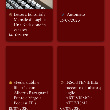
Lettera Editoriale 
Automato
Mensile di Luglio: 
14/07/2026
Una Redazione in 
14/07/2026
«Fede, dubbi e
INSOSTENIBILE:
libertà» con Alberto
racconto di sabato 4
Ravagnani | Punto e
luglio. ARTIVISMO
Virgola Podcast EP 3
e ATTIVISMI.
«Fede, dubbi e 
INSOSTENIBILE: 
libertà» con 
racconto di sabato 4 
Alberto Ravagnani | 
luglio. 
Punto e Virgola 
ARTIVISMO e 
Podcast EP 3
ATTIVISMI.
13/07/2026
07/07/2026