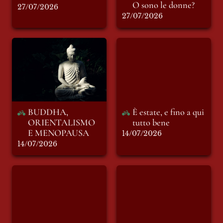
O sono le donne?
27/07/2026
27/07/2026
BUDDHA,
È estate, e fino a qui
ORIENTALISMO E
tutto bene
MENOPAUSA
BUDDHA, 
È estate, e fino a qui 
ORIENTALISMO 
tutto bene
E MENOPAUSA
14/07/2026
14/07/2026
Spiagge sicure
Parma è ancora
un’eterna Bellezza
che va oltre ad ogni
intemperie razzista
e violenta