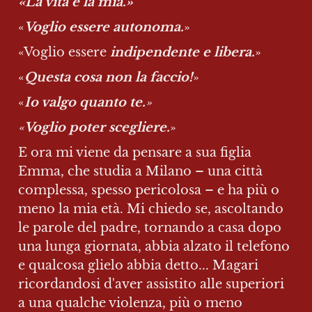
«La vita è la mia.»
«
Voglio essere autonoma.
»
«Voglio essere
 indipendente e libera.
»
«
Questa cosa non la faccio!
»
«
Io valgo quanto te.
»
«
Voglio poter scegliere.
»
E ora mi viene da pensare a sua figlia 
Emma, che studia a Milano – una città 
complessa, spesso pericolosa – e ha più o 
meno la mia età. Mi chiedo se, ascoltando 
le parole del padre, tornando a casa dopo 
una lunga giornata, abbia alzato il telefono 
e qualcosa glielo abbia detto... Magari 
ricordandosi d'aver assistito alle superiori 
a una qualche violenza, più o meno 