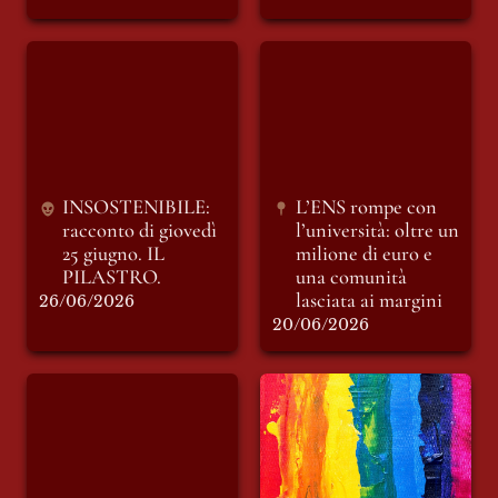
INSOSTENIBILE:
L’ENS rompe con
racconto di giovedì
l’università: oltre un
25 giugno. IL
milione di euro e
PILASTRO.
una comunità
lasciata ai margini
INSOSTENIBILE: 
L’ENS rompe con 
racconto di giovedì 
l’università: oltre un 
25 giugno. IL 
milione di euro e 
PILASTRO.
una comunità 
lasciata ai margini
26/06/2026
20/06/2026
Parma, il Consiglio
Lettera editoriale:
comunale approva
oltre l’arcobaleno
una mozione su Ius
Soli e cittadinanza
civica. Il plauso di