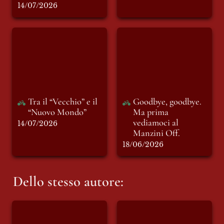
14/07/2026
Tra il “Vecchio” e il
Goodbye, goodbye.
“Nuovo Mondo”
Ma prima
vediamoci al
Manzini Off.
Tra il “Vecchio” e il 
Goodbye, goodbye. 
“Nuovo Mondo”
Ma prima 
vediamoci al 
14/07/2026
Manzini Off.
18/06/2026
Dello stesso autore:
Edoardo Prati porta
I SIGNORI
al MicFest la
DELL’EDITORIA -