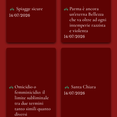
Spiagge sicure
Parma è ancora 
un’eterna Bellezza 
14/07/2026
che va oltre ad ogni 
intemperie razzista 
e violenta
14/07/2026
Omicidio o
Santa Chiara
femminicidio: il
limite subliminale
tra due termini
tanto simili quanto
diversi
Omicidio o 
Santa Chiara
femminicidio: il 
14/07/2026
limite subliminale 
tra due termini 
tanto simili quanto 
diversi