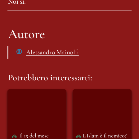
Noi sì. 
Autore
Alessandro Mainolfi
Potrebbero interessarti:
Il 15 del mese
L’Islam è il nemico?
O sono le donne?
Il 15 del mese
L’Islam è il nemico? 