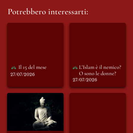
Potrebbero interessarti:
Il 15 del mese
L’Islam è il nemico?
O sono le donne?
Il 15 del mese
L’Islam è il nemico? 
O sono le donne?
27/07/2026
27/07/2026
BUDDHA,
È estate, e fino a qui
ORIENTALISMO E
tutto bene
MENOPAUSA