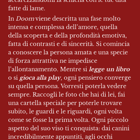
accarezzandomi la schiena con le tue dita 
fatte di lame.
In 
Doom
 viene descritta una fase molto 
intensa e complessa dell’amore, quella 
della scoperta e della profondità emotiva, 
fatta di contrasti e di sincerità. Si comincia 
a conoscere la persona amata e una specie 
di forza attrattiva ne impedisce 
l’allontanamento. Mentre si 
legge un libro
o si 
gioca alla play
, ogni pensiero converge 
su quella persona. Vorresti poterla vedere 
sempre. Raccogli le foto che hai di lei, fai 
una cartella speciale per poterle trovare 
subito, le guardi e le riguardi, ogni volta 
come se fosse la prima volta. Ogni piccolo 
aspetto del suo viso ti conquista: dai canini 
incredibilmente appuntiti, agli occhi 