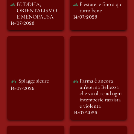
BUDDHA, 
È estate, e fino a qui 
ORIENTALISMO 
tutto bene
E MENOPAUSA
14/07/2026
14/07/2026
Spiagge sicure
Parma è ancora
un’eterna Bellezza
che va oltre ad ogni
intemperie razzista
e violenta
Spiagge sicure
Parma è ancora 
un’eterna Bellezza 
14/07/2026
che va oltre ad ogni 
intemperie razzista 
e violenta
14/07/2026
Omicidio o
Santa Chiara