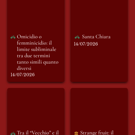
femminicidio: il
limite subliminale
tra due termini
tanto simili quanto
diversi
Omicidio o 
Santa Chiara
femminicidio: il 
14/07/2026
limite subliminale 
tra due termini 
tanto simili quanto 
diversi
14/07/2026
Tra il “Vecchio” e il
Strange fruit: il
“Nuovo Mondo”
manifesto jazz dei
diritti civili
Tra il “Vecchio” e il 
Strange fruit: il 