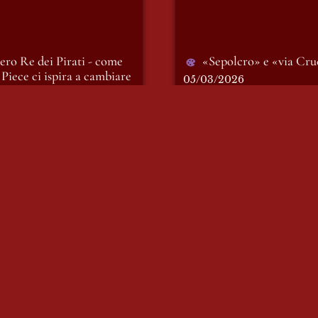
bero Re dei Pirati - come 
«Sepolcro» e «via Cru
Piece ci ispira a cambiare 
05/03/2026
ondo
2026
Chi vive cagando mu
sperando - dipinto
tiche del dominio
Chi vive cagando muore
sperando - dipinto 
05/11/2025
mmatiche del dominio 
Sono qui
2026