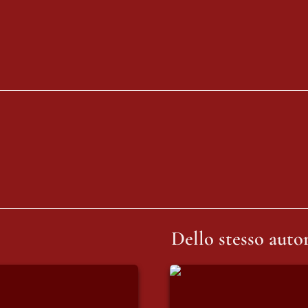
Dello stesso autor
ro Re dei Pirati - come
«Sepolcro» e «via Cru
ce ci ispira a
re il mondo