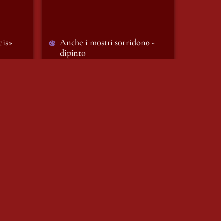
cis»
Anche i mostri sorridono - 
dipinto
05/12/2025
ore
Alla morte - disegno
 
Alla morte - disegno 
07/10/2025
Quella volta