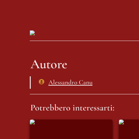
Autore
Alessandro Canu
Potrebbero interessarti:
Edoardo Prati porta al
Il libe
MicFest la
One Pie
Batracomiomachia e riflette,
cambia